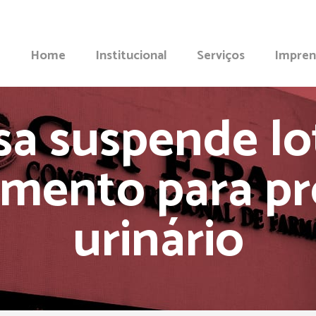
Home
Institucional
Serviços
Impren
sa suspende lo
mento para p
urinário