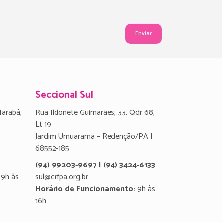
Seccional Sul
Marabá,
Rua Ildonete Guimarães, 33, Qdr 68,
Lt 19
Jardim Umuarama – Redenção/PA |
68552-185
(94) 99203-9697 | (94) 3424-6133
9h às
sul@crfpa.org.br
Horário de Funcionamento:
9h às
16h