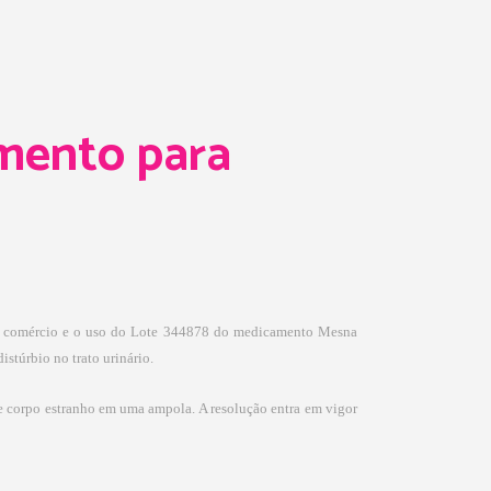
mento para
 o comércio e o uso do Lote 344878 do medicamento Mesna
stúrbio no trato urinário.
e corpo estranho em uma ampola. A resolução entra em vigor