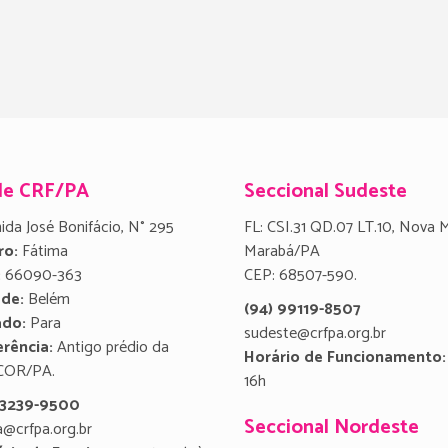
de CRF/PA
Seccional Sudeste
ida José Bonifácio, N° 295
FL: CSI.31 QD.07 LT.10, Nova 
ro:
Fátima
Marabá/PA
:
66090-363
CEP: 68507-590.
ade:
Belém
(94) 99119-8507
ado:
Para
sudeste@crfpa.org.br
rência:
Antigo prédio da
Horário de Funcionamento:
COR/PA.
16h
) 3239-9500
Seccional Nordeste
a@crfpa.org.br