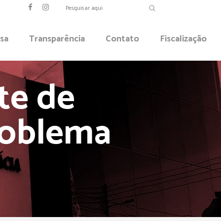
sa
Transparência
Contato
Fiscalização
te de
roblema