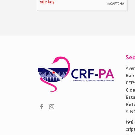
Se
Aven
Bair
CEP
Cid
Est
Refe
SIN
(91
crfp