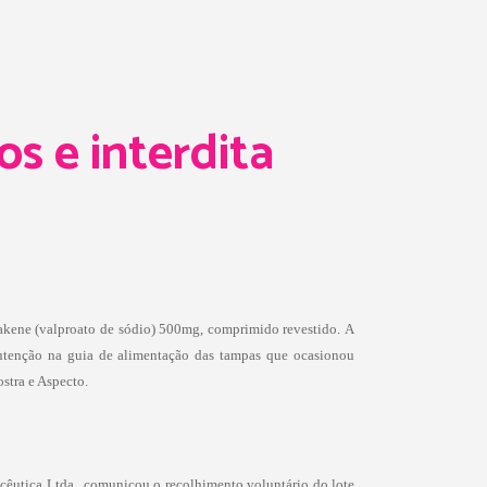
s e interdita
ene (valproato de sódio) 500mg, comprimido revestido.
A
nutenção na guia de alimentação das tampas que ocasionou
stra e Aspecto.
acêutica Ltda., comunicou o recolhimento voluntário do lote