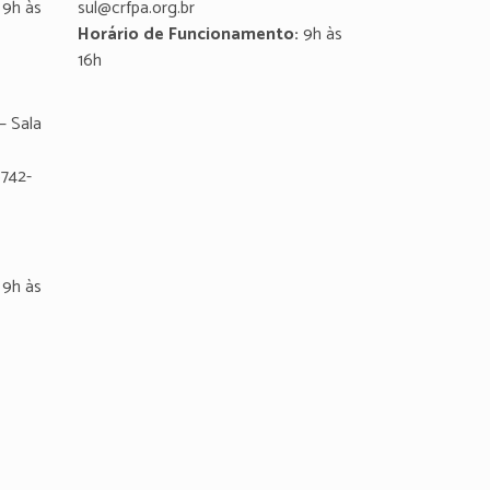
9h às
sul@crfpa.org.br
Horário de Funcionamento:
9h às
16h
– Sala
8742-
9h às