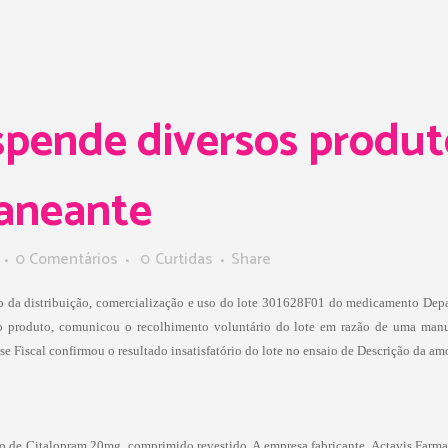
pende diversos produto
aneante
0 Comentários
0
Curtidas
Share
o da distribuição, comercialização e uso do
lote 301628F01 do medicamento Depak
 do produto, comunicou o recolhimento voluntário do lote em razão de uma ma
 Fiscal confirmou o resultado insatisfatório do lote no ensaio de Descrição da amo
o de Citalopram 20mg, comprimido revestido
. A empresa fabricante, Actavis Farm