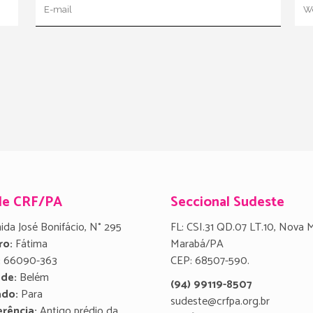
de CRF/PA
Seccional Sudeste
ida José Bonifácio, N° 295
FL: CSI.31 QD.07 LT.10, Nova 
ro:
Fátima
Marabá/PA
:
66090-363
CEP: 68507-590.
ade:
Belém
(94) 99119-8507
ado:
Para
sudeste@crfpa.org.br
rência:
Antigo prédio da