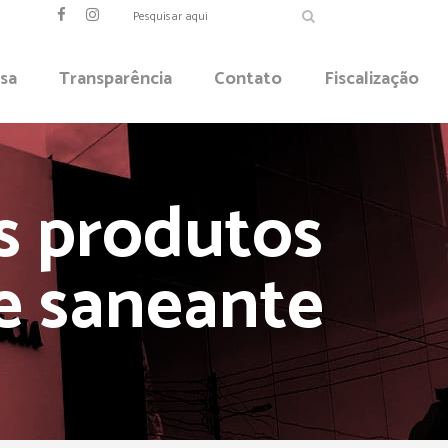
sa
Transparência
Contato
Fiscalização
s produtos
te saneante