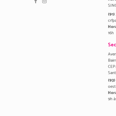
SIN
(91
crfp
Hor
16h
Sec
Aven
Bair
CEP:
San
(93)
oest
Hor
9h à