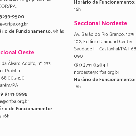
Horário de Funcionamento:
COR/PA.
16h
) 3239-9500
Seccional Nordeste
a@crfpa.org.br
ário de Funcionamento:
9h às
Av. Barão do Rio Branco, 1275 
102, Edifício Diamond Center
Saudade I – Castanhal/PA | 6
cional Oeste
090
ida Álvaro Adolfo, nº 233
(91) 3711-0504
|
ro: Prainha
nordeste@crfpa.org.br
 68.005-150
Horário de Funcionamento:
tarém/PA
16h
 9 9141-0995
e@crfpa.org.br
ário de Funcionamento:
s 16h