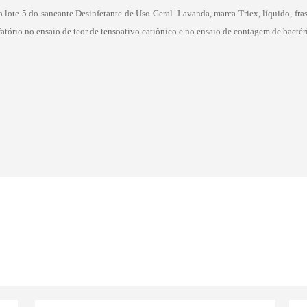
o lote 5 do saneante
Desinfetante de Uso Geral  Lavanda, marca Triex, líquido, fr
atório no ensaio de teor de tensoativo catiônico e no ensaio de contagem de bactéri