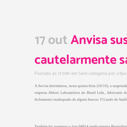
17 out
Anvisa sus
cautelarmente s
Postado as 11:09h
em Sem categoria
por
crfpa
A Anvisa determinou, nesta quinta-feira (16/10), a suspensã
empresa Abbott Laboratórios do Brasil Ltda., fabricante
fechamento inadequado de alguns frascos. O Laudo de Análise
Também foi suspenso o
lote 04814 medicamento Bromidrat