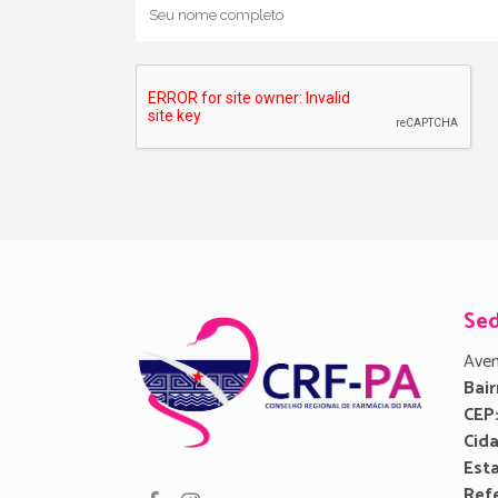
Se
Aven
Bair
CEP
Cid
Est
Refe