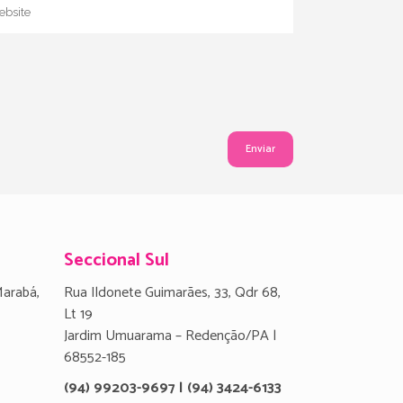
Seccional Sul
Marabá,
Rua Ildonete Guimarães, 33, Qdr 68,
Lt 19
Jardim Umuarama – Redenção/PA |
68552-185
(94) 99203-9697 | (94) 3424-6133