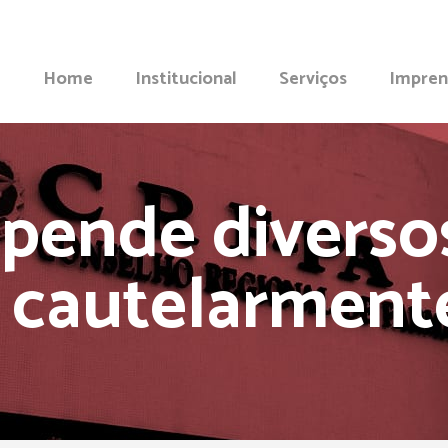
Home
Institucional
Serviços
Impren
spende diverso
a cautelarmen