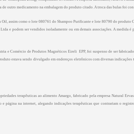
a de outro medicamento na embalagem do produto citado. A troca das bulas foi con
n Oil, assim como o
lote 080761 do Shampoo Purificante
e
lote 80790 do produto G
Ltda e podem ser vendidos isoladamente ou em demais associações. A medida é por
ria e Comércio de Produtos Magnéticos Eireli  EPP, foi suspenso de ser fabricado
o produto estava sendo divulgado em endereços eletrônicos com diversas indicações
priedades terapêuticas ao alimento Amargo, fabricado pela empresa Natural Erva
 e página na internet, alegando indicações terapêuticas que contrariam o registr