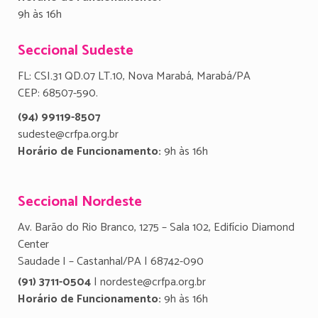
9h às 16h
Seccional Sudeste
FL: CSI.31 QD.07 LT.10, Nova Marabá, Marabá/PA
CEP: 68507-590.
(94) 99119-8507
sudeste@crfpa.org.br
Horário de Funcionamento:
9h às 16h
Seccional Nordeste
Av. Barão do Rio Branco, 1275 – Sala 102, Edifício Diamond
Center
Saudade I – Castanhal/PA | 68742-090
(91) 3711-0504
| nordeste@crfpa.org.br
Horário de Funcionamento:
9h às 16h