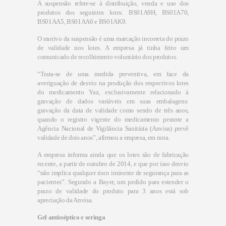
A suspensão refere-se à distribuição, venda e uso dos
produtos dos seguintes lotes: BS01A9H, BS01A70,
BS01AA5, BS01AA6 e BS01AK9.
O motivo da suspensão é uma marcação incorreta do prazo
de validade nos lotes. A empresa já tinha feito um
comunicado de recolhimento voluntário dos produtos.
“Trata-se de uma medida preventiva, em face da
averiguação de desvio na produção dos respectivos lotes
do medicamento Yaz, exclusivamente relacionado à
gravação de dados variáveis em suas embalagens:
gravação da data de validade como sendo de três anos,
quando o registro vigente do medicamento perante a
Agência Nacional de Vigilância Sanitária (Anvisa) prevê
validade de dois anos”, afirmou a empresa, em nota.
A empresa informa ainda que os lotes são de fabricação
recente, a partir de outubro de 2014, e que por isso desvio
“não implica qualquer risco iminente de segurança para as
pacientes”. Segundo a Bayer, um pedido para estender o
prazo de validade do produto para 3 anos está sob
apreciação da Anvisa.
Gel antisséptico e seringa