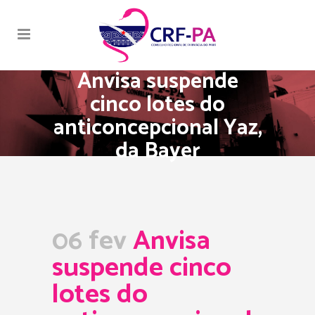
Anvisa suspende
cinco lotes do
anticoncepcional Yaz,
da Bayer
06 fev
Anvisa
suspende cinco
lotes do