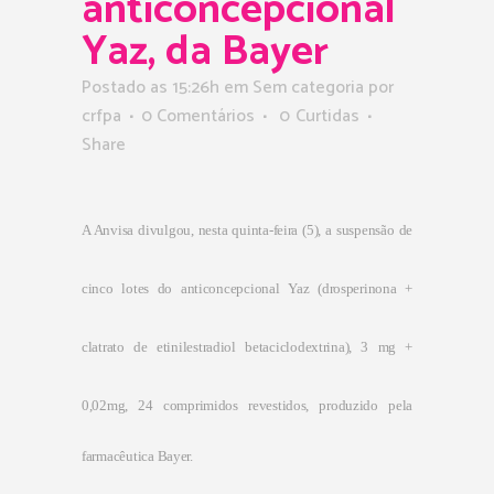
anticoncepcional
Yaz, da Bayer
Postado as 15:26h
em Sem categoria
por
crfpa
0 Comentários
0
Curtidas
Share
A Anvisa divulgou, nesta quinta-feira (5), a suspensão de
cinco lotes do anticoncepcional Yaz (drosperinona +
clatrato de etinilestradiol betaciclodextrina),
3 mg +
0,02mg, 24 comprimidos revestidos, produzido pela
farmacêutica Bayer.