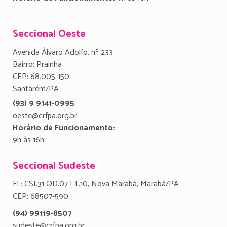
Seccional Oeste
Avenida Álvaro Adolfo, nº 233
Bairro: Prainha
CEP: 68.005-150
Santarém/PA
(93) 9 9141-0995
oeste@crfpa.org.br
Horário de Funcionamento:
9h às 16h
Seccional Sudeste
FL: CSI.31 QD.07 LT.10, Nova Marabá, Marabá/PA
CEP: 68507-590.
(94) 99119-8507
sudeste@crfpa.org.br