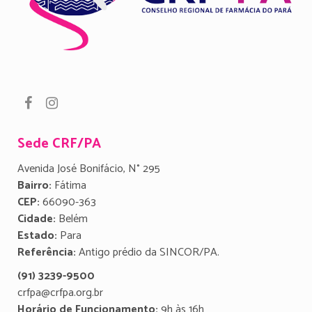
Sede CRF/PA
Avenida José Bonifácio, N° 295
Bairro:
Fátima
CEP:
66090-363
Cidade:
Belém
Estado:
Para
Referência:
Antigo prédio da SINCOR/PA.
(91) 3239-9500
crfpa@crfpa.org.br
Horário de Funcionamento:
9h às 16h