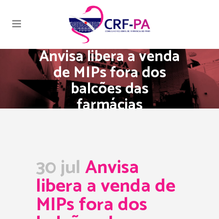
Anvisa libera a venda
de MIPs fora dos
balcões das
farmácias
30 jul
Anvisa
libera a venda de
MIPs fora dos