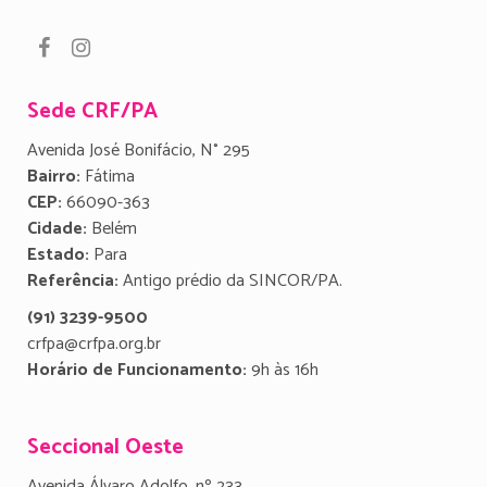
Sede CRF/PA
Avenida José Bonifácio, N° 295
Bairro:
Fátima
CEP:
66090-363
Cidade:
Belém
Estado:
Para
Referência:
Antigo prédio da SINCOR/PA.
(91) 3239-9500
crfpa@crfpa.org.br
Horário de Funcionamento:
9h às 16h
Seccional Oeste
Avenida Álvaro Adolfo, nº 233