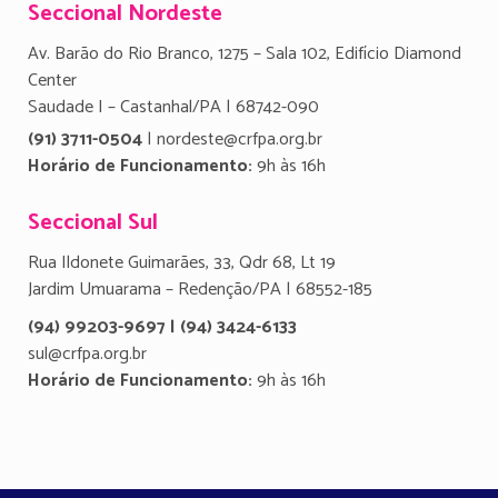
Seccional Nordeste
Av. Barão do Rio Branco, 1275 – Sala 102, Edifício Diamond
Center
Saudade I – Castanhal/PA | 68742-090
(91) 3711-0504
| nordeste@crfpa.org.br
Horário de Funcionamento:
9h às 16h
Seccional Sul
Rua Ildonete Guimarães, 33, Qdr 68, Lt 19
Jardim Umuarama – Redenção/PA | 68552-185
(94) 99203-9697 | (94) 3424-6133
sul@crfpa.org.br
Horário de Funcionamento:
9h às 16h