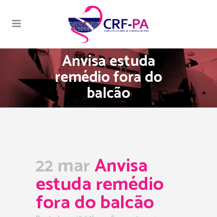
Anvisa estuda
remédio fora do
balcão
22 mar
Anvisa
estuda remédio
fora do balcão