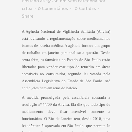
Postado as 15:26h
em Sem categoria
por
crfpa
0 Comentários
0
Curtidas
Share
A Agência Nacional de Vigilância Sanitária (Anvisa)
está revisando a regulamentação sobre medicamentos
isentos de receita médica. A agência formou um grupo
de trabalho em janeiro para analisar a questão. Desde
sexta-feira, as farmácias no Estado de São Paulo estão
liberadas para vender esse tipo de remédio em áreas
acessíveis ao consumidor, segundo lei votada pela
Assembleia Legislativa do Estado de São Paulo. Até
então, eles ficavam atrás do balcão.
A medida promulgada pela assembleia contraria a
resolução nº 44/09 da Anvisa. Ela diz que todo tipo de
medicamento deve ficar acessível somente a
funcionários. O Rio de Janeiro tem, desde 2010, uma
lei idêntica à aprovada
em São Paulo
, que permite às