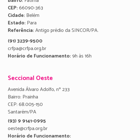
Bairro:
Fátima
CEP:
66090-363
Cidade:
Belém
Estado:
Para
Referência:
Antigo prédio da SINCOR/PA.
(91) 3239-9500
crfpa@crfpa.org.br
Horário de Funcionamento:
9h às 16h
Seccional Oeste
Avenida Álvaro Adolfo, nº 233
Bairro: Prainha
CEP: 68.005-150
Santarém/PA
(93) 9 9141-0995
oeste@crfpa.org.br
Horário de Funcionamento: