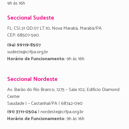
9h às 16h
Seccional Sudeste
FL: CSI.31 QD.07 LT.10, Nova Marabá, Marabá/PA
CEP: 68507-590.
(94) 99119-8507
sudeste@crfpa.org.br
Horário de Funcionamento:
9h às 16h
Seccional Nordeste
Av. Barão do Rio Branco, 1275 – Sala 102, Edifício Diamond
Center
Saudade I – Castanhal/PA | 68742-090
(91) 3711-0504
| nordeste@crfpa.org.br
Horário de Funcionamento:
9h às 16h