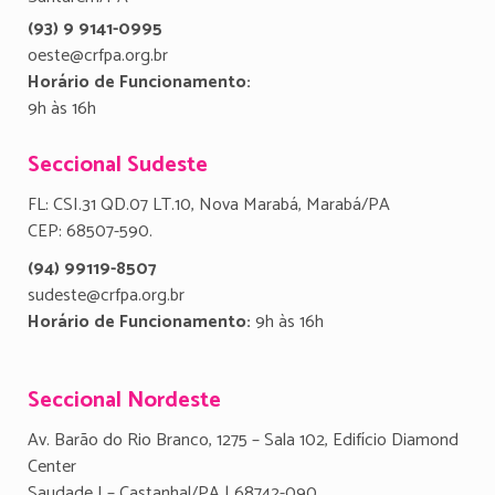
(93) 9 9141-0995
oeste@crfpa.org.br
Horário de Funcionamento:
9h às 16h
Seccional Sudeste
FL: CSI.31 QD.07 LT.10, Nova Marabá, Marabá/PA
CEP: 68507-590.
(94) 99119-8507
sudeste@crfpa.org.br
Horário de Funcionamento:
9h às 16h
Seccional Nordeste
Av. Barão do Rio Branco, 1275 – Sala 102, Edifício Diamond
Center
Saudade I – Castanhal/PA | 68742-090