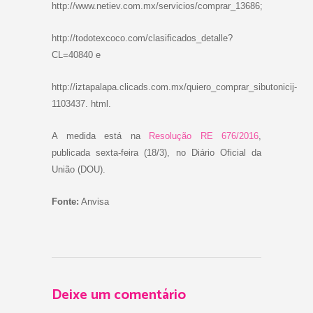
http://www.netiev.com.mx/servicios/comprar_13686;
http://todotexcoco.com/clasificados_detalle?
CL=40840 e
http://iztapalapa.clicads.com.mx/quiero_comprar_sibutonicij-
1103437. html.
A medida está na
Resolução RE 676/2016
,
publicada sexta-feira (18/3), no Diário Oficial da
União (DOU).
Fonte:
Anvisa
Deixe um comentário