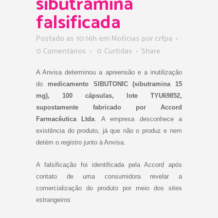
sibutramina
falsificada
Postado as 10:16h
em
Notícias
por
crfpa
0 Comentários
0
Curtidas
Share
A Anvisa determinou a apreensão e a inutilização
do
medicamento SIBUTONIC (sibutramina 15
mg), 100 cápsulas, lote TYU69852,
supostamente fabricado por Accord
Farmacêutica Ltda
. A empresa desconhece a
existência do produto, já que não o produz e nem
detém o registro junto à Anvisa.
A falsificação foi identificada pela Accord após
contato de uma consumidora revelar a
comercialização do produto por meio dos sites
estrangeiros