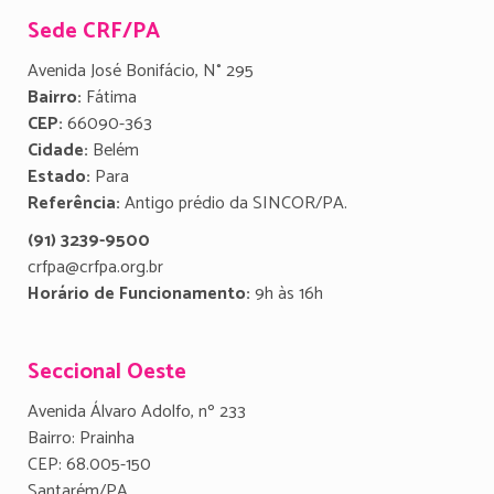
Sede CRF/PA
Avenida José Bonifácio, N° 295
Bairro:
Fátima
CEP:
66090-363
Cidade:
Belém
Estado:
Para
Referência:
Antigo prédio da SINCOR/PA.
(91) 3239-9500
crfpa@crfpa.org.br
Horário de Funcionamento:
9h às 16h
Seccional Oeste
Avenida Álvaro Adolfo, nº 233
Bairro: Prainha
CEP: 68.005-150
Santarém/PA