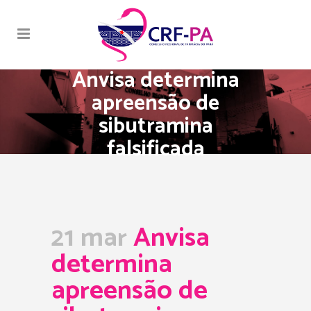
Anvisa determina
apreensão de
sibutramina
falsificada
21 mar
Anvisa
determina
apreensão de