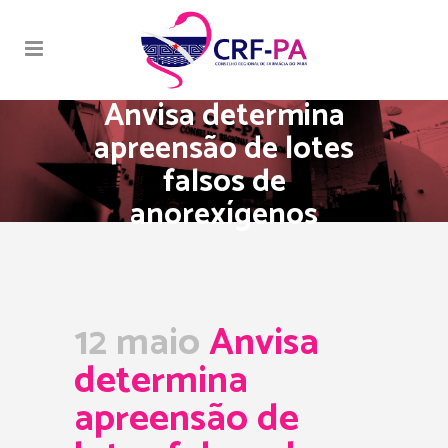
Anvisa determina
apreensão de lotes
falsos de
anorexígenos
12 maio
Anvisa
determina
apreensão de