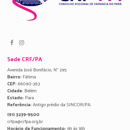
Sede CRF/PA
Avenida José Bonifácio, N° 295
Bairro:
Fátima
CEP:
66090-363
Cidade:
Belém
Estado:
Para
Referência:
Antigo prédio da SINCOR/PA.
(91) 3239-9500
crfpa@crfpa.org.br
Horário de Funcionamento:
9h às 16h