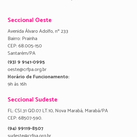
Seccional Oeste
Avenida Álvaro Adolfo, nº 233
Bairro: Prainha
CEP: 68.005-150
Santarém/PA
(93) 9 9141-0995
oeste@crfpa.org.br
Horário de Funcionamento:
9h às 16h
Seccional Sudeste
FL: CSI.31 QD.07 LT.10, Nova Marabá, Marabá/PA
CEP: 68507-590.
(94) 99119-8507
sudeste@crfpa.org.br