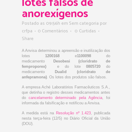
lotes falsos de
anorexígenos
Postado as 09:56h
em Sem categoria
por
crfpa
0 Comentários
0
Curtidas
Share
A Anvisa determinou a apreensão e inutilização dos
lotes
1200168
e
1100098
do
medicamento
Desobesi (cloridrato de
femproporex)
e do lote
0805720
do
medicamento
Dualid (cloridrato de
anfepramona)
. Os lotes dos produtos são falsos.
A empresa Aché Laboratórios Farmacêuticos S.A.,
que detinha o registro desses medicamentos antes
do
cancelamento determinado pela Agência
, foi
informada da falsificação e notificou a Anvisa.
A medida está na
Resolução nº 1.423
,
publicada
nesta terça-feira (12/5) no Diário Oficial da União
(DOU).