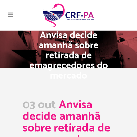
Anvisa decide
amanhã sobre
retirada de
emagrecedores do
mercado
03 out
Anvisa
decide amanhã
sobre retirada de