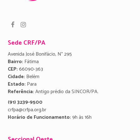
Sede CRF/PA
Avenida José Bonifácio, N° 295
Bairro:
Fátima
CEP:
66090-363
Cidade:
Belém
Estado:
Para
Referência:
Antigo prédio da SINCOR/PA.
(91) 3239-9500
crfpa@crfpa.org.br
Horário de Funcionamento:
9h às 16h
Seccional Oeste