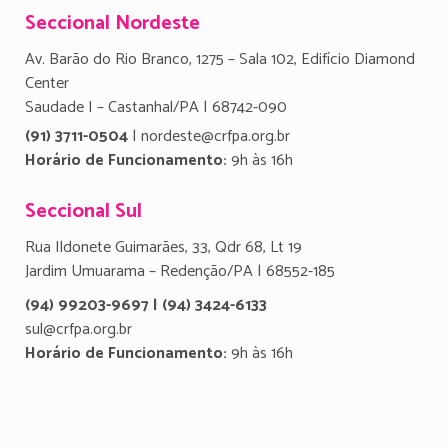
Seccional Nordeste
Av. Barão do Rio Branco, 1275 – Sala 102, Edifício Diamond
Center
Saudade I – Castanhal/PA | 68742-090
(91) 3711-0504
| nordeste@crfpa.org.br
Horário de Funcionamento:
9h às 16h
Seccional Sul
Rua Ildonete Guimarães, 33, Qdr 68, Lt 19
Jardim Umuarama – Redenção/PA | 68552-185
(94) 99203-9697 | (94) 3424-6133
sul@crfpa.org.br
Horário de Funcionamento:
9h às 16h