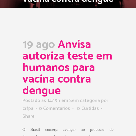
19 ago
Anvisa
autoriza teste em
humanos para
vacina contra
dengue
Postado as 14:19h
em Sem categoria
por
crfpa
0 Comentários
0
Curtidas
Share
O Brasil começa avançar no processo de