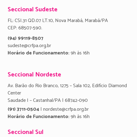
Seccional Sudeste
FL: CSI.31 QD.07 LT.10, Nova Marabá, Marabá/PA
CEP: 68507-590.
(94) 99119-8507
sudeste@crfpa.org.br
Horário de Funcionamento:
9h às 16h
Seccional Nordeste
Av. Barão do Rio Branco, 1275 – Sala 102, Edifício Diamond
Center
Saudade I – Castanhal/PA | 68742-090
(91) 3711-0504
| nordeste@crfpa.org.br
Horário de Funcionamento:
9h às 16h
Seccional Sul