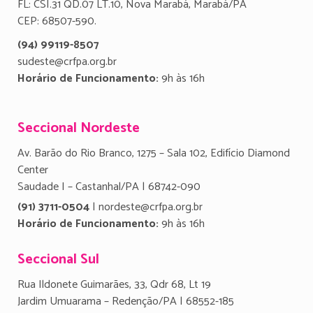
FL: CSI.31 QD.07 LT.10, Nova Marabá, Marabá/PA
CEP: 68507-590.
(94) 99119-8507
sudeste@crfpa.org.br
Horário de Funcionamento:
9h às 16h
Seccional Nordeste
Av. Barão do Rio Branco, 1275 – Sala 102, Edifício Diamond
Center
Saudade I – Castanhal/PA | 68742-090
(91) 3711-0504
| nordeste@crfpa.org.br
Horário de Funcionamento:
9h às 16h
Seccional Sul
Rua Ildonete Guimarães, 33, Qdr 68, Lt 19
Jardim Umuarama – Redenção/PA | 68552-185