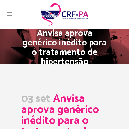
Anvisa aprova
genérico inédito para
o tratamento de
hipertensão
03 set
Anvisa
aprova genérico
inédito para o