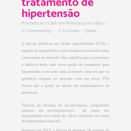
tratamento de
hipertensão
Postado as 11:25h
em
Notícias
por
crfpa
0 Comentários
0
Curtidas
Share
A Anvisa publicou na última segunda-feira (31/8) o
registro de um genérico cuja substância ainda não tinha
concorrente no mercado. Isso significa que os pacientes
e médicos terão uma nova opção de tratamento para
hipertensão a um custo mais acessível, uma vez que os
genéricos chegam ao mercado com um preço 35%
menor que o preço de tabela dos medicamentos de
referência.
Trata-se do besilato de levanlodipino comprimido
simples, um anti-hipertensivo da classe dos
bloqueadores dos canais de cálcio, indicado nos casos
de hipertensão essencial.
Somente em 2015, a Anvisa já aprovou 26 registro de