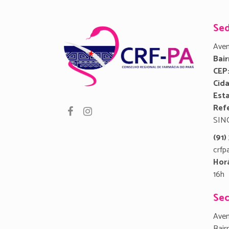
Se
Aven
Bair
CEP
Cid
Est
Refe
SIN
(91
crfp
Hor
16h
Sec
Aven
Bair