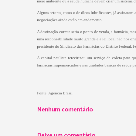
meio ambiente ou à saúde humana devem criar um sistema de
Alguns setores, como o de óleos lubrificantes, já assinar
negociações ainda estão em andamento.
A destinação correta seria o ponto de venda, a farmácia, 
uma responsabilidade muito grande e a lei local não nos orie
presidente do Sindicato das Farmácias do Distrito Federal, Fe
A capital paulista terceirizou um serviço de coleta para 
farmácias, supermercados e nas unidades básicas de saúde p
Fonte: Agência Brasil
Nenhum comentário
Deixe um comentário