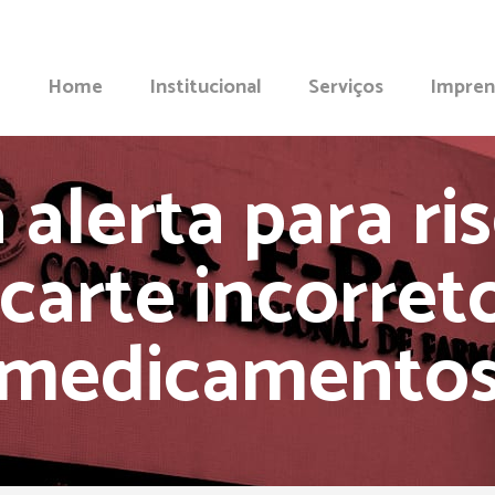
Home
Institucional
Serviços
Impren
 alerta para ri
carte incorret
medicamento