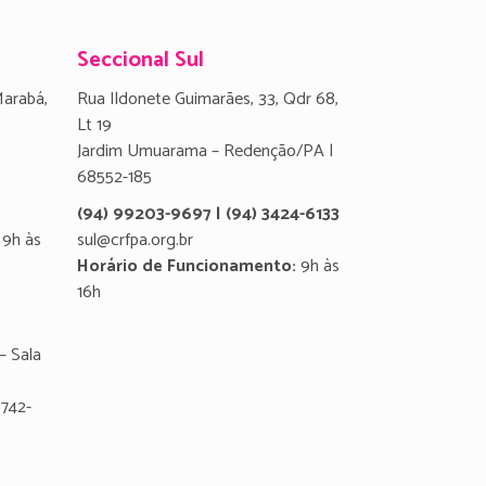
Seccional Sul
Marabá,
Rua Ildonete Guimarães, 33, Qdr 68,
Lt 19
Jardim Umuarama – Redenção/PA |
68552-185
(94) 99203-9697 | (94) 3424-6133
9h às
sul@crfpa.org.br
Horário de Funcionamento:
9h às
16h
– Sala
8742-