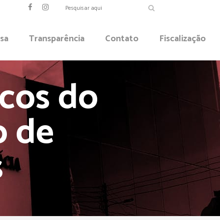
sa
Transparência
Contato
Fiscalização
scos do
o de
s