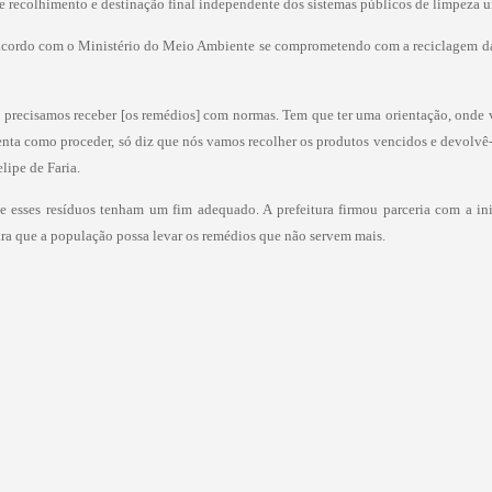
 recolhimento e destinação final independente dos sistemas públicos de limpeza u
am acordo com o Ministério do Meio Ambiente se comprometendo com a reciclagem d
mas precisamos receber [os remédios] com normas. Tem que ter uma orientação, onde 
nta como proceder, só diz que nós vamos recolher os produtos vencidos e devolvê-lo
lipe de Faria.
que esses resíduos tenham um fim adequado. A prefeitura firmou parceria com a in
ara que a população possa levar os remédios que não servem mais.