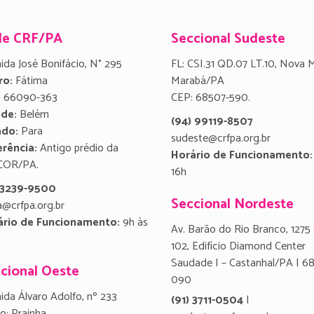
de CRF/PA
Seccional Sudeste
ida José Bonifácio, N° 295
FL: CSI.31 QD.07 LT.10, Nova 
ro:
Fátima
Marabá/PA
:
66090-363
CEP: 68507-590.
ade:
Belém
(94) 99119-8507
ado:
Para
sudeste@crfpa.org.br
rência:
Antigo prédio da
Horário de Funcionamento:
COR/PA.
16h
) 3239-9500
Seccional Nordeste
a@crfpa.org.br
ário de Funcionamento:
9h às
Av. Barão do Rio Branco, 1275 
102, Edifício Diamond Center
Saudade I – Castanhal/PA | 6
cional Oeste
090
ida Álvaro Adolfo, nº 233
(91) 3711-0504
|
ro: Prainha