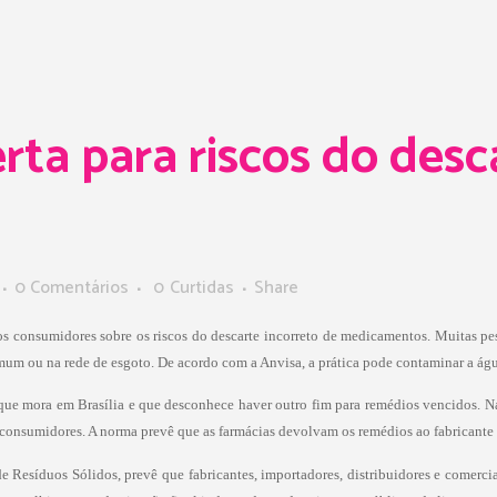
rta para riscos do desc
0 Comentários
0
Curtidas
Share
os consumidores sobre os riscos do descarte incorreto de medicamentos. Muitas pes
um ou na rede de esgoto. De acordo com a Anvisa, a prática pode contaminar a águ
, que mora em Brasília e que desconhece haver outro fim para remédios vencidos. Na
consumidores. A norma prevê que as farmácias devolvam os remédios ao fabricante p
 de Resíduos Sólidos, prevê que fabricantes, importadores, distribuidores e comer