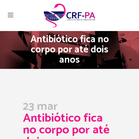
Antibiótico fica no
corpo por até dois
anos
23 mar
Antibiótico fica
no corpo por até