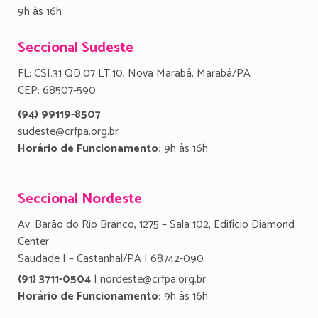
9h às 16h
Seccional Sudeste
FL: CSI.31 QD.07 LT.10, Nova Marabá, Marabá/PA
CEP: 68507-590.
(94) 99119-8507
sudeste@crfpa.org.br
Horário de Funcionamento:
9h às 16h
Seccional Nordeste
Av. Barão do Rio Branco, 1275 – Sala 102, Edifício Diamond
Center
Saudade I – Castanhal/PA | 68742-090
(91) 3711-0504
| nordeste@crfpa.org.br
Horário de Funcionamento:
9h às 16h