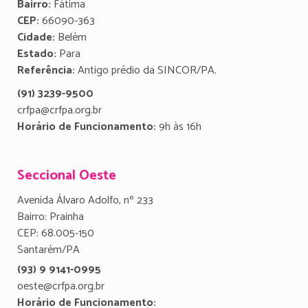
Bairro:
Fátima
CEP:
66090-363
Cidade:
Belém
Estado:
Para
Referência:
Antigo prédio da SINCOR/PA.
(91) 3239-9500
crfpa@crfpa.org.br
Horário de Funcionamento:
9h às 16h
Seccional Oeste
Avenida Álvaro Adolfo, nº 233
Bairro: Prainha
CEP: 68.005-150
Santarém/PA
(93) 9 9141-0995
oeste@crfpa.org.br
Horário de Funcionamento: