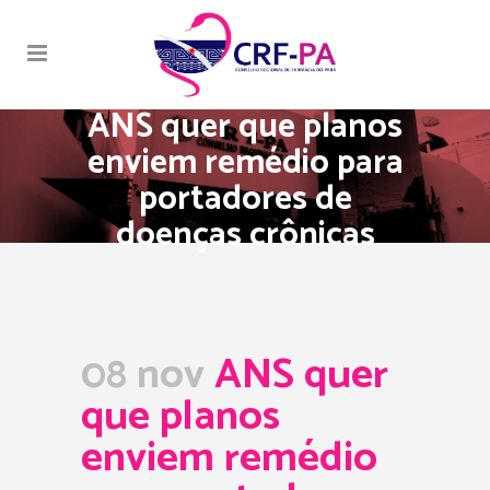
ANS quer que planos
enviem remédio para
portadores de
doenças crônicas
08 nov
ANS quer
que planos
enviem remédio