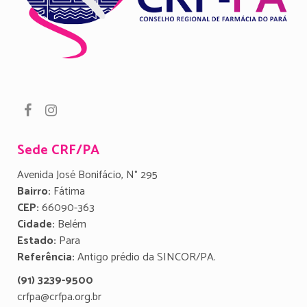
Sede CRF/PA
Avenida José Bonifácio, N° 295
Bairro:
Fátima
CEP:
66090-363
Cidade:
Belém
Estado:
Para
Referência:
Antigo prédio da SINCOR/PA.
(91) 3239-9500
crfpa@crfpa.org.br