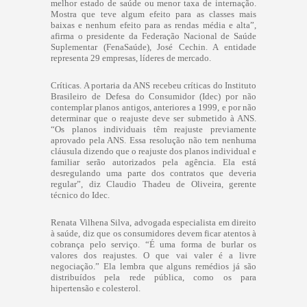
melhor estado de saúde ou menor taxa de internação.
Mostra que teve algum efeito para as classes mais
baixas e nenhum efeito para as rendas média e alta”,
afirma o presidente da Federação Nacional de Saúde
Suplementar (FenaSaúde), José Cechin. A entidade
representa 29 empresas, líderes de mercado.
Críticas. A portaria da ANS recebeu críticas do Instituto
Brasileiro de Defesa do Consumidor (Idec) por não
contemplar planos antigos, anteriores a 1999, e por não
determinar que o reajuste deve ser submetido à ANS.
“Os planos individuais têm reajuste previamente
aprovado pela ANS. Essa resolução não tem nenhuma
cláusula dizendo que o reajuste dos planos individual e
familiar serão autorizados pela agência. Ela está
desregulando uma parte dos contratos que deveria
regular”, diz Claudio Thadeu de Oliveira, gerente
técnico do Idec.
Renata Vilhena Silva, advogada especialista em direito
à saúde, diz que os consumidores devem ficar atentos à
cobrança pelo serviço. “É uma forma de burlar os
valores dos reajustes. O que vai valer é a livre
negociação.” Ela lembra que alguns remédios já são
distribuídos pela rede pública, como os para
hipertensão e colesterol.