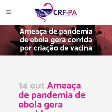
Ameaça de pandemia
de ebola gera corrida
por criação de vacina
14 out
Ameaça
de pandemia de
ebola gera