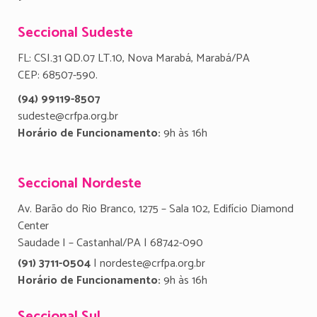
Seccional Sudeste
FL: CSI.31 QD.07 LT.10, Nova Marabá, Marabá/PA
CEP: 68507-590.
(94) 99119-8507
sudeste@crfpa.org.br
Horário de Funcionamento:
9h às 16h
Seccional Nordeste
Av. Barão do Rio Branco, 1275 – Sala 102, Edifício Diamond
Center
Saudade I – Castanhal/PA | 68742-090
(91) 3711-0504
| nordeste@crfpa.org.br
Horário de Funcionamento:
9h às 16h
Seccional Sul