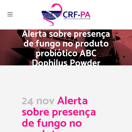
Alerta sobre presença
de fungo no produto
probiótico ABC
Dophilus Powder
24 nov
Alerta
sobre presença
de fungo no