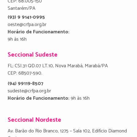
CEP: 68.005-150
Santarém/PA
(93) 9 9141-0995
oeste@crfpa.org.br
Horário de Funcionamento:
9h às 16h
Seccional Sudeste
FL: CSI.31 QD.07 LT.10, Nova Marabá, Marabá/PA
CEP: 68507-590.
(94) 99119-8507
sudeste@crfpa.org.br
Horário de Funcionamento:
9h às 16h
Seccional Nordeste
Av. Barão do Rio Branco, 1275 – Sala 102, Edifício Diamond