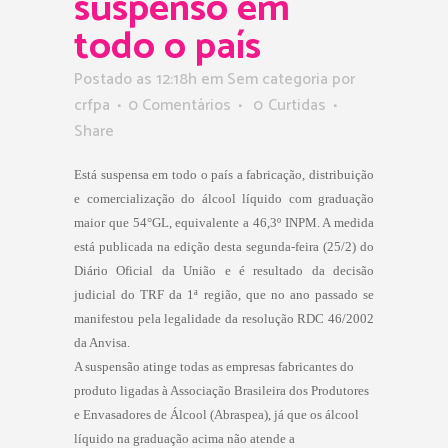
suspenso em
todo o país
Postado as 12:18h
em Sem categoria
por
crfpa
0 Comentários
0
Curtidas
Share
Está suspensa em todo o país a fabricação, distribuição
e comercialização do álcool líquido com graduação
maior que 54°GL, equivalente a 46,3º INPM. A medida
está publicada na edição desta segunda-feira (25/2) do
Diário Oficial da União e é resultado da decisão
judicial do TRF da 1ª região, que no ano passado se
manifestou pela legalidade da resolução RDC 46/2002
da Anvisa.
A suspensão atinge todas as empresas fabricantes do
produto ligadas à Associação Brasileira dos Produtores
e Envasadores de Álcool (Abraspea), já que os álcool
líquido na graduação acima não atende a