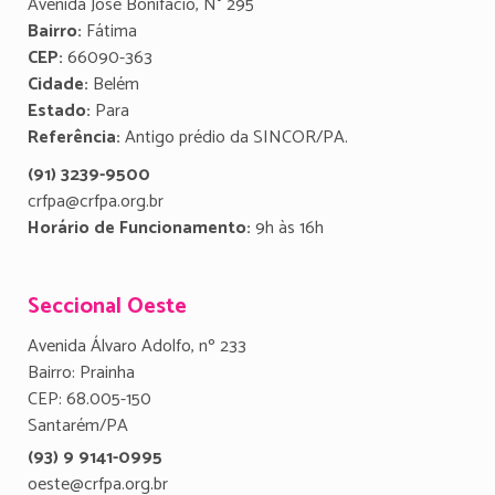
Avenida José Bonifácio, N° 295
Bairro:
Fátima
CEP:
66090-363
Cidade:
Belém
Estado:
Para
Referência:
Antigo prédio da SINCOR/PA.
(91) 3239-9500
crfpa@crfpa.org.br
Horário de Funcionamento:
9h às 16h
Seccional Oeste
Avenida Álvaro Adolfo, nº 233
Bairro: Prainha
CEP: 68.005-150
Santarém/PA
(93) 9 9141-0995
oeste@crfpa.org.br