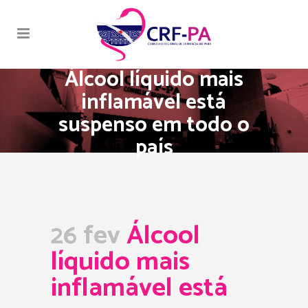
Álcool líquido mais
inflamável está
suspenso em todo o
país
26 fev
Álcool
líquido mais
inflamável está