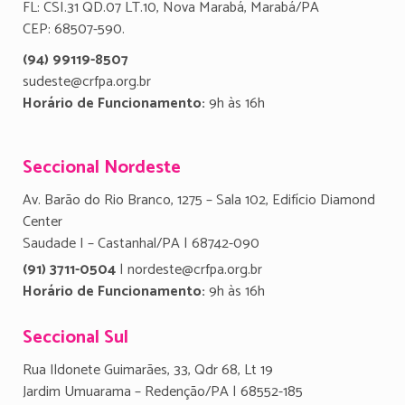
FL: CSI.31 QD.07 LT.10, Nova Marabá, Marabá/PA
CEP: 68507-590.
(94) 99119-8507
sudeste@crfpa.org.br
Horário de Funcionamento:
9h às 16h
Seccional Nordeste
Av. Barão do Rio Branco, 1275 – Sala 102, Edifício Diamond
Center
Saudade I – Castanhal/PA | 68742-090
(91) 3711-0504
| nordeste@crfpa.org.br
Horário de Funcionamento:
9h às 16h
Seccional Sul
Rua Ildonete Guimarães, 33, Qdr 68, Lt 19
Jardim Umuarama – Redenção/PA | 68552-185