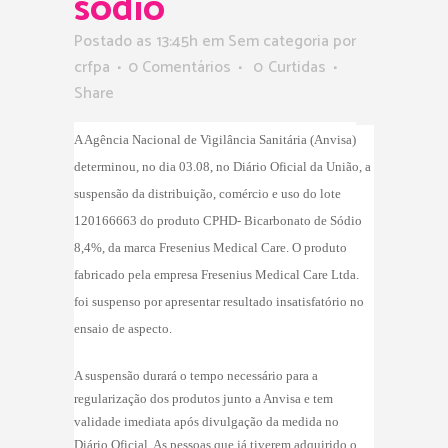
sódio
Postado as 13:45h
em Sem categoria
por
crfpa
0 Comentários
0
Curtidas
Share
A Agência Nacional de Vigilância Sanitária (Anvisa)
determinou,
no dia 03.08, no Diário Oficial da União, a
suspensão da distribuição, comércio e uso do lote
120166663 do produto CPHD- Bicarbonato de Sódio
8,4%, da marca Fresenius Medical Care. O produto
fabricado pela empresa Fresenius Medical Care Ltda.
foi suspenso por apresentar resultado insatisfatório no
ensaio de aspecto.
A suspensão durará o tempo necessário para a
regularização dos produtos junto a Anvisa e tem
validade imediata após divulgação da medida no
Diário Oficial. As pessoas que já tiverem adquirido o