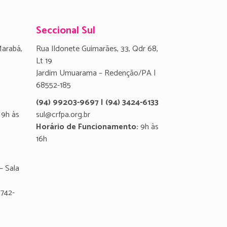
Seccional Sul
Marabá,
Rua Ildonete Guimarães, 33, Qdr 68,
Lt 19
Jardim Umuarama – Redenção/PA |
68552-185
(94) 99203-9697 | (94) 3424-6133
9h às
sul@crfpa.org.br
Horário de Funcionamento:
9h às
16h
– Sala
8742-