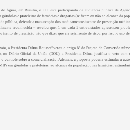
 de Águas, em Brasília, o CFF está participando da audiência pública da Agência
 gôndolas e prateleiras de farmácias e drogarias (se ficam ou não ao alcance da pop
aúde pública, defende a manutenção dos medicamentos isentos de prescrição médic
lmente reconhecida – revelou que, 1 em cada 5 entrevistados apresentou proble
ento de prescrição não que dizer que ele seja isento de risco, por isso, o uso 
 maio, a Presidenta Dilma Rousseff vetou o artigo 8º do Projeto de Conversão nú
no Diário Oficial da União (DOU), a Presidenta Dilma justifica o veto com o
o controle sobre a comercialização. Ademais, a proposta poderia estimular a auto
MIPs em gôndolas e prateleiras, ao alcance da população, nas farmácias, estimul