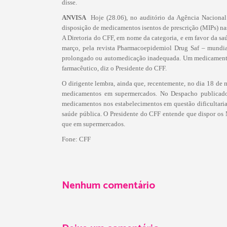
disse.
ANVISA 
Hoje (28.06), no auditório da Agência Nacional
disposição de medicamentos isentos de prescrição (MIPs) nas
A Diretoria do CFF, em nome da categoria, e em favor da s
março, pela revista Pharmacoepidemiol Drug Saf – mundia
prolongado ou automedicação inadequada. Um medicamento is
farmacêutico, diz o Presidente do CFF.
O dirigente lembra, ainda que, recentemente, no dia 18 de
medicamentos em supermercados. No Despacho publicado, 
medicamentos nos estabelecimentos em questão dificultaria 
saúde pública. O Presidente do CFF entende que dispor os 
que em supermercados.
Fone: CFF
Nenhum comentário