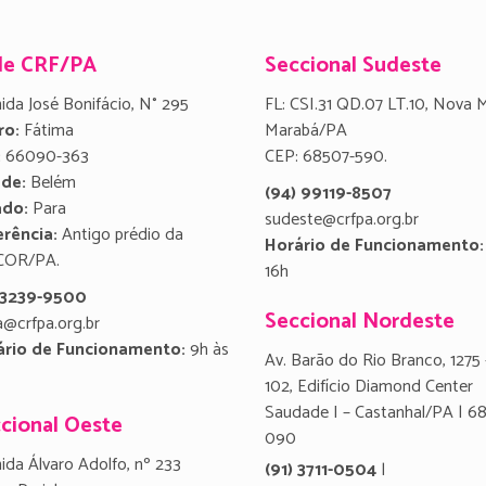
de CRF/PA
Seccional Sudeste
ida José Bonifácio, N° 295
FL: CSI.31 QD.07 LT.10, Nova 
ro:
Fátima
Marabá/PA
:
66090-363
CEP: 68507-590.
ade:
Belém
(94) 99119-8507
ado:
Para
sudeste@crfpa.org.br
rência:
Antigo prédio da
Horário de Funcionamento:
COR/PA.
16h
) 3239-9500
Seccional Nordeste
a@crfpa.org.br
ário de Funcionamento:
9h às
Av. Barão do Rio Branco, 1275 
102, Edifício Diamond Center
Saudade I – Castanhal/PA | 6
cional Oeste
090
ida Álvaro Adolfo, nº 233
(91) 3711-0504
|