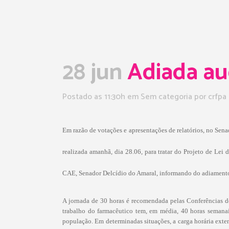
28 jun
Adiada aud
Postado as 11:30h
em Sem categoria
por
crfpa
Em razão de votações e apresentações de relatórios, no Se
realizada amanhã, dia 28.06, para tratar do Projeto de Lei
CAE, Senador Delcídio do Amaral, informando do adiamento
A jornada de 30 horas é recomendada pelas Conferências de 
trabalho do farmacêutico tem, em média, 40 horas semanai
população. Em determinadas situações, a carga horária exte