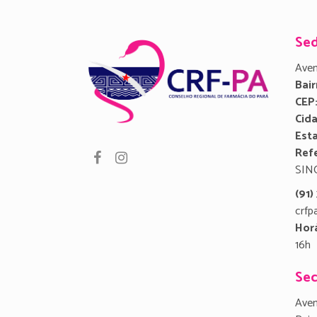
Se
Aven
Bair
CEP
Cid
Est
Refe
SIN
(91
crfp
Hor
16h
Sec
Aven