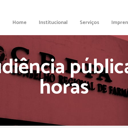
Home
Institucional
Serviços
Impren
diência públic
horas