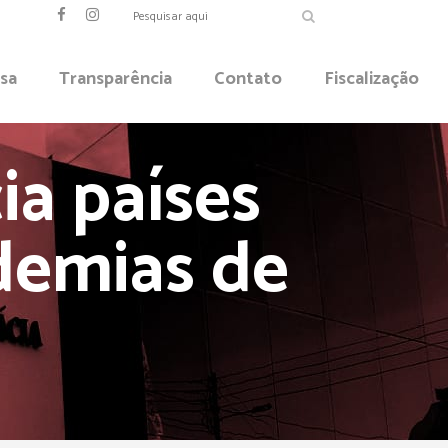
sa
Transparência
Contato
Fiscalização
ia países
demias de