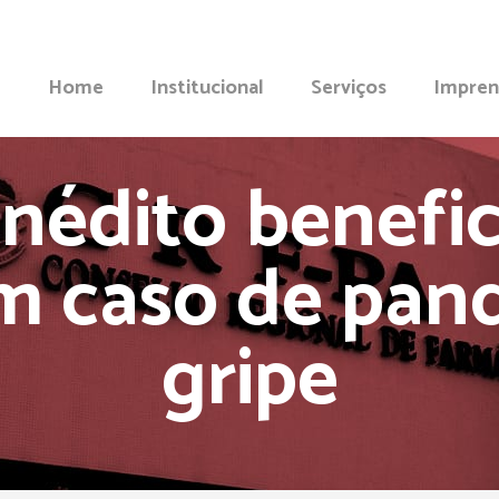
Home
Institucional
Serviços
Impren
nédito benefic
m caso de pan
gripe