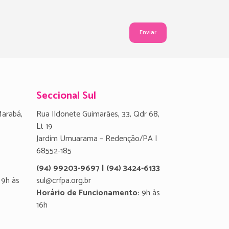
Seccional Sul
Marabá,
Rua Ildonete Guimarães, 33, Qdr 68,
Lt 19
Jardim Umuarama – Redenção/PA |
68552-185
(94) 99203-9697 | (94) 3424-6133
9h às
sul@crfpa.org.br
Horário de Funcionamento:
9h às
16h