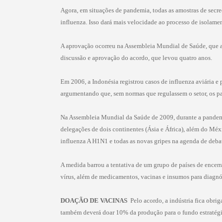
Agora, em situações de pandemia, todas as amostras de secreç
influenza. Isso dará mais velocidade ao processo de isolamen
A aprovação ocorreu na Assembleia Mundial de Saúde, que a
discussão e aprovação do acordo, que levou quatro anos.
Em 2006, a Indonésia registrou casos de influenza aviária e
argumentando que, sem normas que regulassem o setor, os paí
Na Assembleia Mundial da Saúde de 2009, durante a pandemia
delegações de dois continentes (Ásia e África), além do Mé
influenza A H1N1 e todas as novas gripes na agenda de deba
A medida barrou a tentativa de um grupo de países de encerra
vírus, além de medicamentos, vacinas e insumos para diagnó
DOAÇÃO DE VACINAS
 Pelo acordo, a indústria fica obr
também deverá doar 10% da produção para o fundo estratégi