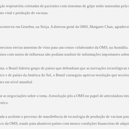
ão respiratória coletadas de pacientes com sintomas de gripe serão rastreadas pela r
to viral e produção de vacinas.
conteceu em Genebra, na Suíça. A diretora geral da OMS, Margaret Chan, agradeceu
 precisou enviar amostras de vírus para um centro colaborador da OMS, na Austrália
ses com surtos de influenza não podiam usufruir de informações importantes sobre 
, o Brasil liderou grupo de países que defendiam que as inovações tecnológicas r
xico e de países da América do Sul, o Brasil conseguiu aprovar resolução que reco
tes em nível mundial.
r as negociações sobre o tema. A resolução pôs a OMS no papel de articuladora inte
stico.
igada a acelerar o processo de transferência de tecnologia de produção de vacinas pa
co da OMS, usado para abastecer países com menos condições financeiras de adquir