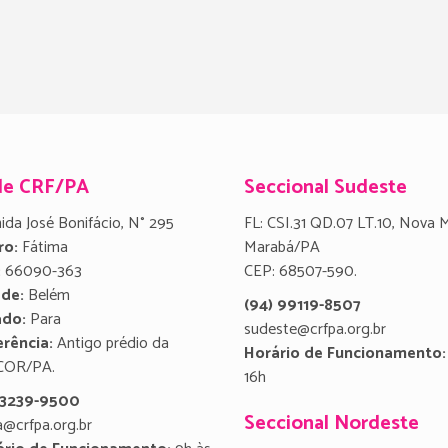
de CRF/PA
Seccional Sudeste
ida José Bonifácio, N° 295
FL: CSI.31 QD.07 LT.10, Nova 
ro:
Fátima
Marabá/PA
:
66090-363
CEP: 68507-590.
ade:
Belém
(94) 99119-8507
ado:
Para
sudeste@crfpa.org.br
rência:
Antigo prédio da
Horário de Funcionamento:
COR/PA.
16h
) 3239-9500
Seccional Nordeste
a@crfpa.org.br