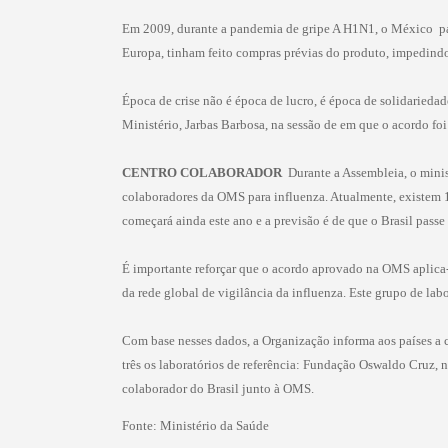
Em 2009, durante a pandemia de gripe A H1N1, o México  paí
Europa, tinham feito compras prévias do produto, impedindo
Época de crise não é época de lucro, é época de solidariedad
Ministério, Jarbas Barbosa, na sessão de em que o acordo fo
CENTRO COLABORADOR
 Durante a Assembleia, o mini
colaboradores da OMS para influenza. Atualmente, existem 1
começará ainda este ano e a previsão é de que o Brasil passe 
É importante reforçar que o acordo aprovado na OMS aplica-s
da rede global de vigilância da influenza. Este grupo de lab
Com base nesses dados, a Organização informa aos países a c
três os laboratórios de referência: Fundação Oswaldo Cruz, n
colaborador do Brasil junto à OMS.
Fonte: Ministério da Saúde