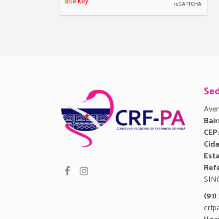
Se
Aven
Bair
CEP
Cid
Est
Refe
SIN
(91
crfp