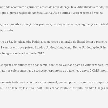
s onde ocorreram os primeiros casos da nova doença  teve dificuldades em adquirir
 que algumas nações da América Latina, Ásia e África tivessem acesso à vacina.
e, para garantir a proteção das pessoas e, consequentemente, a segurança sanitária d
i aprovado.
stro da Saúde, Alexandre Padilha, comunicou a intenção do Brasil de ser o primeiro 
1 centros em nove países: Estados Unidos, Hong Kong, Reino Unido, Japão, Rússia, 
a integrar a rede até o fim de 2012.
e apenas em situações de pandemia, não tendo validade para os vírus sazonais. Dez
oratórios coleta amostras de secreção respiratória de pacientes e envia à OMS inform
omposição da vacina contra a gripe sazonal, que sempre utiliza os três vírus que 
o Rio de Janeiro; Instituto Adolf Lutz, em São Paulo; e Instituto Evandro Chagas, no