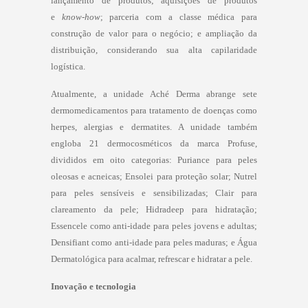
lançamento de produtos; aquisições de produtos
e
know-how
; parceria com a classe médica para
construção de valor para o negócio; e ampliação da
distribuição, considerando sua alta capilaridade
logística.
Atualmente, a unidade Aché Derma abrange sete
dermomedicamentos para tratamento de doenças como
herpes, alergias e dermatites. A unidade também
engloba 21 dermocosméticos da marca Profuse,
divididos em oito categorias: Puriance para peles
oleosas e acneicas; Ensolei para proteção solar; Nutrel
para peles sensíveis e sensibilizadas; Clair para
clareamento da pele; Hidradeep para hidratação;
Essencele como anti-idade para peles jovens e adultas;
Densifiant como anti-idade para peles maduras; e Água
Dermatológica para acalmar, refrescar e hidratar a pele.
Inovação e tecnologia