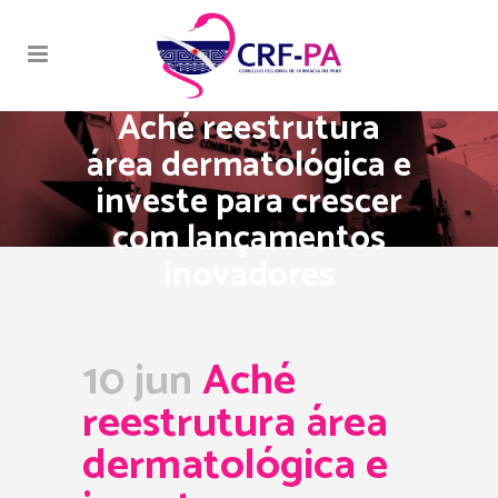
Aché reestrutura
área dermatológica e
investe para crescer
com lançamentos
inovadores
10 jun
Aché
reestrutura área
dermatológica e