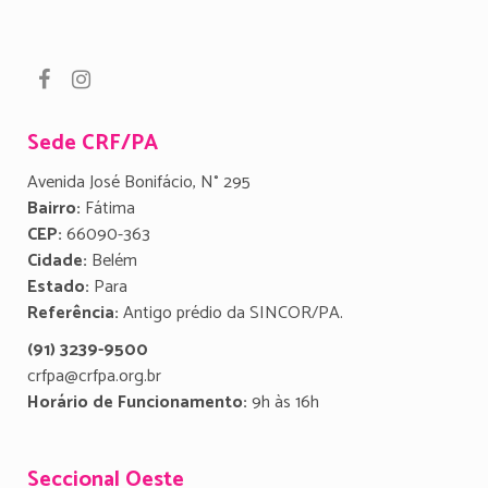
Sede CRF/PA
Avenida José Bonifácio, N° 295
Bairro:
Fátima
CEP:
66090-363
Cidade:
Belém
Estado:
Para
Referência:
Antigo prédio da SINCOR/PA.
(91) 3239-9500
crfpa@crfpa.org.br
Horário de Funcionamento:
9h às 16h
Seccional Oeste