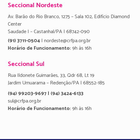
Seccional Nordeste
Av. Barão do Rio Branco, 1275 – Sala 102, Edifício Diamond
Center
Saudade I – Castanhal/PA | 68742-090
(91) 3711-0504
| nordeste@crfpa.org.br
Horário de Funcionamento:
9h às 16h
Seccional Sul
Rua Ildonete Guimarães, 33, Qdr 68, Lt 19
Jardim Umuarama – Redenção/PA | 68552-185
(94) 99203-9697 | (94) 3424-6133
sul@crfpa.org.br
Horário de Funcionamento:
9h às 16h