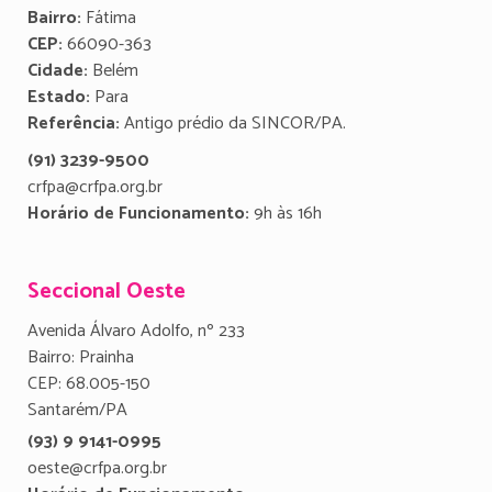
Bairro:
Fátima
CEP:
66090-363
Cidade:
Belém
Estado:
Para
Referência:
Antigo prédio da SINCOR/PA.
(91) 3239-9500
crfpa@crfpa.org.br
Horário de Funcionamento:
9h às 16h
Seccional Oeste
Avenida Álvaro Adolfo, nº 233
Bairro: Prainha
CEP: 68.005-150
Santarém/PA
(93) 9 9141-0995
oeste@crfpa.org.br