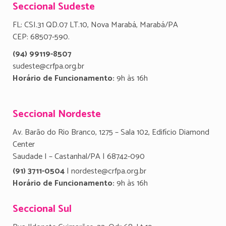
Seccional Sudeste
FL: CSI.31 QD.07 LT.10, Nova Marabá, Marabá/PA
CEP: 68507-590.
(94) 99119-8507
sudeste@crfpa.org.br
Horário de Funcionamento:
9h às 16h
Seccional Nordeste
Av. Barão do Rio Branco, 1275 – Sala 102, Edifício Diamond
Center
Saudade I – Castanhal/PA | 68742-090
(91) 3711-0504
| nordeste@crfpa.org.br
Horário de Funcionamento:
9h às 16h
Seccional Sul