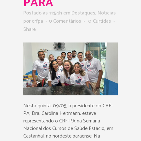
PARÁ
Postado as 11:54h
em
Destaques
,
Notícias
por
crfpa
0 Comentários
0
Curtidas
Share
Nesta quinta, 09/05, a presidente do CRF-
PA, Dra. Carolina Heitmann, esteve
representando o CRF-PA na Semana
Nacional dos Cursos de Saúde Estácio, em
Castanhal, no nordeste paraense. Na