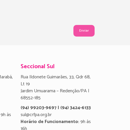
Seccional Sul
Marabá,
Rua Ildonete Guimarães, 33, Qdr 68,
Lt 19
Jardim Umuarama – Redenção/PA |
68552-185
(94) 99203-9697 | (94) 3424-6133
9h às
sul@crfpa.org.br
Horário de Funcionamento:
9h às
16h