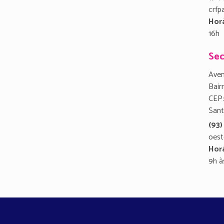
crfp
Hor
16h
Sec
Aven
Bair
CEP:
San
(93)
oest
Hor
9h à