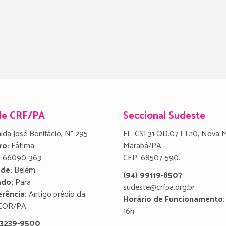
de CRF/PA
Seccional Sudeste
ida José Bonifácio, N° 295
FL: CSI.31 QD.07 LT.10, Nova 
ro:
Fátima
Marabá/PA
:
66090-363
CEP: 68507-590.
ade:
Belém
(94) 99119-8507
ado:
Para
sudeste@crfpa.org.br
rência:
Antigo prédio da
Horário de Funcionamento:
COR/PA.
16h
) 3239-9500