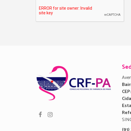
Se
Aven
Bair
CEP
Cid
Est
Refe
SIN
(91