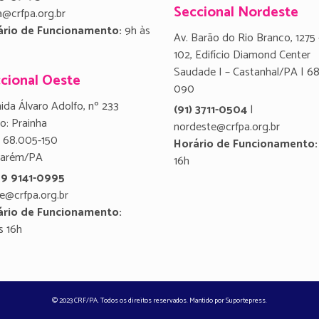
Seccional Nordeste
a@crfpa.org.br
ário de Funcionamento:
9h às
Av. Barão do Rio Branco, 1275 
102, Edifício Diamond Center
Saudade I – Castanhal/PA | 6
cional Oeste
090
ida Álvaro Adolfo, nº 233
(91) 3711-0504
|
ro: Prainha
nordeste@crfpa.org.br
 68.005-150
Horário de Funcionamento:
tarém/PA
16h
 9 9141-0995
e@crfpa.org.br
ário de Funcionamento:
s 16h
© 2023 CRF/PA. Todos os direitos reservados. Mantido por
Suportepress
.