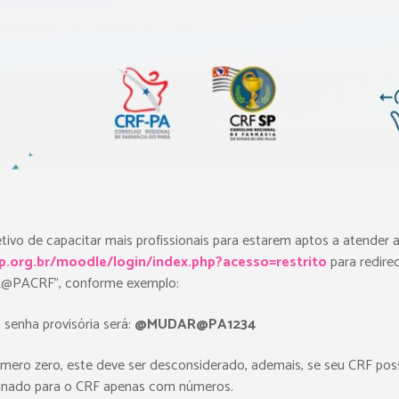
tivo de capacitar mais profissionais para estarem aptos a atender
sp.org.br/moodle/login/index.php?acesso=restrito
para redire
R
@PACRF”, conforme exemplo:
 senha provisória será:
@MUDAR@PA1234
ero zero, este deve ser desconsiderado, ademais, se seu CRF possu
tinado para o CRF apenas com números.