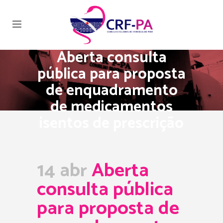
Aberta consulta
pública para proposta
de enquadramento
de medicamentos
isentos de prescrição
14 abr
Aberta
consulta pública
para proposta de