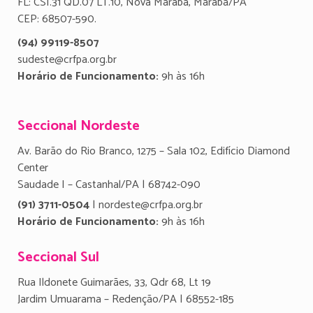
FL: CSI.31 QD.07 LT.10, Nova Marabá, Marabá/PA
CEP: 68507-590.
(94) 99119-8507
sudeste@crfpa.org.br
Horário de Funcionamento:
9h às 16h
Seccional Nordeste
Av. Barão do Rio Branco, 1275 – Sala 102, Edifício Diamond
Center
Saudade I – Castanhal/PA | 68742-090
(91) 3711-0504
| nordeste@crfpa.org.br
Horário de Funcionamento:
9h às 16h
Seccional Sul
Rua Ildonete Guimarães, 33, Qdr 68, Lt 19
Jardim Umuarama – Redenção/PA | 68552-185