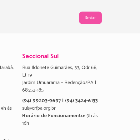
Seccional Sul
Marabá,
Rua Ildonete Guimarães, 33, Qdr 68,
Lt 19
Jardim Umuarama – Redenção/PA |
68552-185
(94) 99203-9697 | (94) 3424-6133
9h às
sul@crfpa.org.br
Horário de Funcionamento:
9h às
16h