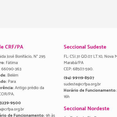
de CRF/PA
Seccional Sudeste
ida José Bonifácio, N° 295
FL: CSI.31 QD.07 LT.10, Nova 
ro:
Fátima
Marabá/PA
:
66090-363
CEP: 68507-590.
ade:
Belém
(94) 99119-8507
ado:
Para
sudeste@crfpa.org.br
rência:
Antigo prédio da
Horário de Funcionamento:
COR/PA.
16h
) 3239-9500
Seccional Nordeste
a@crfpa.org.br
ário de Funcionamento:
9h às