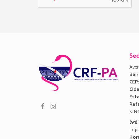
Se
Aven
Bair
CEP
Cid
Est
Refe
SIN
(91
crfp
Hor