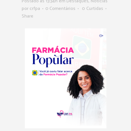
Postado as 13:34h
em
Destaques
,
Notícias
por
crfpa
0 Comentários
0
Curtidas
Share