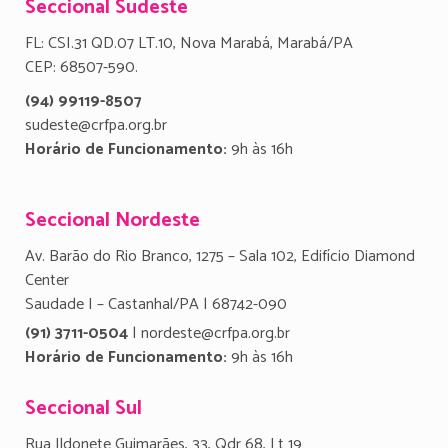
Seccional Sudeste
FL: CSI.31 QD.07 LT.10, Nova Marabá, Marabá/PA
CEP: 68507-590.
(94) 99119-8507
sudeste@crfpa.org.br
Horário de Funcionamento:
9h às 16h
Seccional Nordeste
Av. Barão do Rio Branco, 1275 – Sala 102, Edifício Diamond
Center
Saudade I – Castanhal/PA | 68742-090
(91) 3711-0504
| nordeste@crfpa.org.br
Horário de Funcionamento:
9h às 16h
Seccional Sul
Rua Ildonete Guimarães, 33, Qdr 68, Lt 19