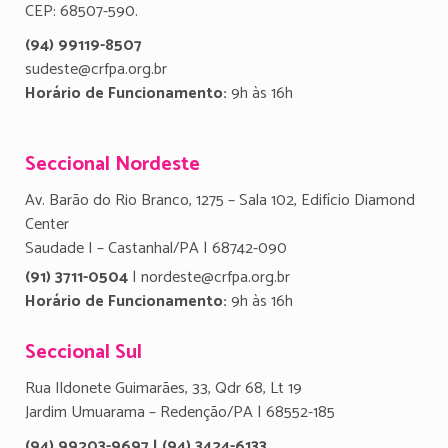
CEP: 68507-590.
(94) 99119-8507
sudeste@crfpa.org.br
Horário de Funcionamento:
9h às 16h
Seccional Nordeste
Av. Barão do Rio Branco, 1275 – Sala 102, Edifício Diamond
Center
Saudade I – Castanhal/PA | 68742-090
(91) 3711-0504
| nordeste@crfpa.org.br
Horário de Funcionamento:
9h às 16h
Seccional Sul
Rua Ildonete Guimarães, 33, Qdr 68, Lt 19
Jardim Umuarama – Redenção/PA | 68552-185
(94) 99203-9697 | (94) 3424-6133