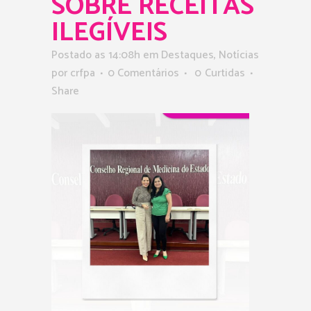
SOBRE RECEITAS
ILEGÍVEIS
Postado as 14:08h
em
Destaques
,
Notícias
por
crfpa
0 Comentários
0
Curtidas
Share