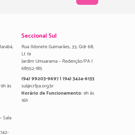
Seccional Sul
Marabá,
Rua Ildonete Guimarães, 33, Qdr 68,
Lt 19
Jardim Umuarama – Redenção/PA |
68552-185
(94) 99203-9697 | (94) 3424-6133
9h às
sul@crfpa.org.br
Horário de Funcionamento:
9h às
16h
– Sala
8742-