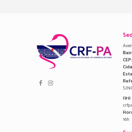
Se
Aven
Bair
CEP
Cid
Est
Refe
SIN
(91
crfp
Hor
16h