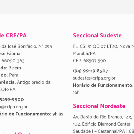
de CRF/PA
Seccional Sudeste
ida José Bonifácio, N° 295
FL: CSI.31 QD.07 LT.10, Nova 
ro:
Fátima
Marabá/PA
:
66090-363
CEP: 68507-590.
ade:
Belém
(94) 99119-8507
ado:
Para
sudeste@crfpa.org.br
rência:
Antigo prédio da
Horário de Funcionamento:
COR/PA.
16h
) 3239-9500
Seccional Nordeste
a@crfpa.org.br
ário de Funcionamento:
9h às
Av. Barão do Rio Branco, 1275 
102, Edifício Diamond Center
Saudade I – Castanhal/PA | 6