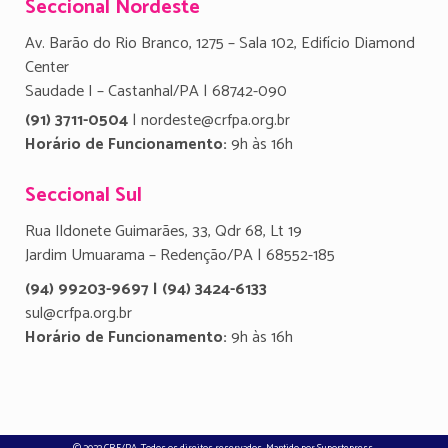
Seccional Nordeste
Av. Barão do Rio Branco, 1275 – Sala 102, Edifício Diamond
Center
Saudade I – Castanhal/PA | 68742-090
(91) 3711-0504
| nordeste@crfpa.org.br
Horário de Funcionamento:
9h às 16h
Seccional Sul
Rua Ildonete Guimarães, 33, Qdr 68, Lt 19
Jardim Umuarama – Redenção/PA | 68552-185
(94) 99203-9697 | (94) 3424-6133
sul@crfpa.org.br
Horário de Funcionamento:
9h às 16h