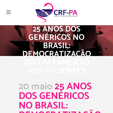
25 ANOS DOS
GENÉRICOS NO
BRASIL:
DEMOCRATIZAÇÃO
DO TRATAMENTO
AOS PACIENTES
20 maio
25 ANOS
DOS GENÉRICOS
NO BRASIL: