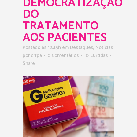
DEMOCRATIZAÇÃO
DO
TRATAMENTO
AOS PACIENTES
Postado as 12:45h
em
Destaques
,
Notícias
por
crfpa
0 Comentários
0
Curtidas
Share