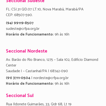
Seccional Sudeste
FL: CSI.31 QD.07 LT.10, Nova Marabá, Marabá/PA
CEP: 68507-590.
(94) 99119-8507
sudeste@crfpa.org.br
Horário de Funcionamento:
9h às 16h
Seccional Nordeste
Av. Barão do Rio Branco, 1275 – Sala 102, Edifício Diamond
Center
Saudade I – Castanhal/PA | 68742-090
(91) 3711-0504
| nordeste@crfpa.org.br
Horário de Funcionamento:
9h às 16h
Seccional Sul
Rua Ildonete Guimarães, 33, Qdr 68, Lt 19