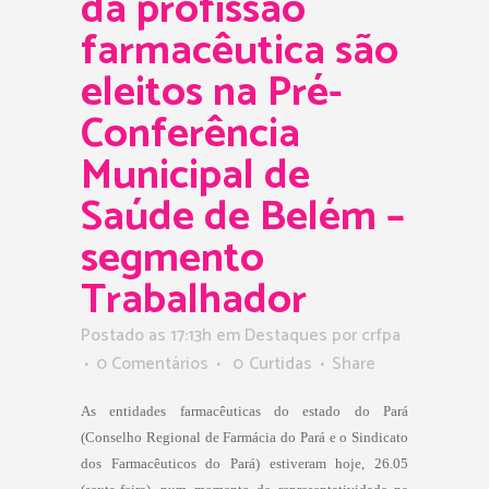
da profissão
farmacêutica são
eleitos na Pré-
Conferência
Municipal de
Saúde de Belém –
segmento
Trabalhador
Postado as 17:13h
em
Destaques
por
crfpa
0 Comentários
0
Curtidas
Share
As entidades farmacêuticas do estado do Pará
(Conselho Regional de Farmácia do Pará e o Sindicato
dos Farmacêuticos do Pará) estiveram hoje, 26.05