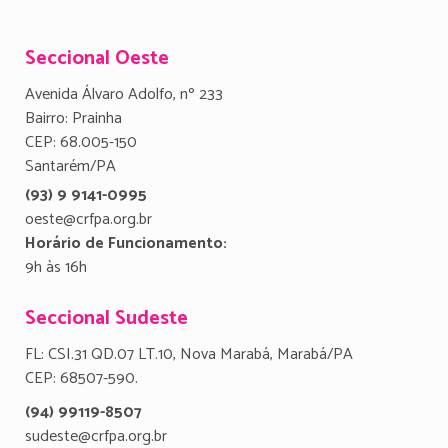
Seccional Oeste
Avenida Álvaro Adolfo, nº 233
Bairro: Prainha
CEP: 68.005-150
Santarém/PA
(93) 9 9141-0995
oeste@crfpa.org.br
Horário de Funcionamento:
9h às 16h
Seccional Sudeste
FL: CSI.31 QD.07 LT.10, Nova Marabá, Marabá/PA
CEP: 68507-590.
(94) 99119-8507
sudeste@crfpa.org.br