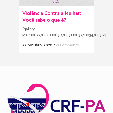
Violência Contra a Mulher:
Você sabe o que é?
[gallery
ids="18827,18828,18830,18831,18832,18834,18836"]...
22 outubro, 2020
/
0 Comments