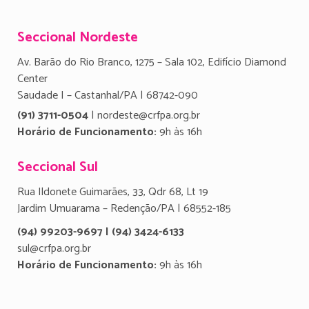
Seccional Nordeste
Av. Barão do Rio Branco, 1275 – Sala 102, Edifício Diamond
Center
Saudade I – Castanhal/PA | 68742-090
(91) 3711-0504
| nordeste@crfpa.org.br
Horário de Funcionamento:
9h às 16h
Seccional Sul
Rua Ildonete Guimarães, 33, Qdr 68, Lt 19
Jardim Umuarama – Redenção/PA | 68552-185
(94) 99203-9697 | (94) 3424-6133
sul@crfpa.org.br
Horário de Funcionamento:
9h às 16h