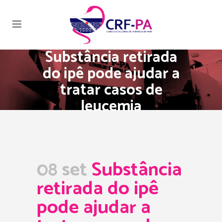
Substância retirada
do ipê pode ajudar a
tratar casos de
leucemia
08 set
Substância
retirada do ipê
pode ajudar a