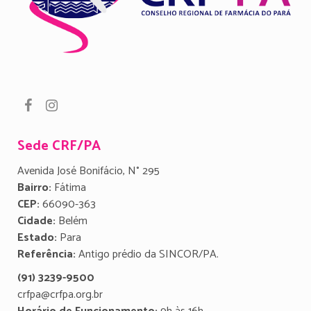
Sede CRF/PA
Avenida José Bonifácio, N° 295
Bairro:
Fátima
CEP:
66090-363
Cidade:
Belém
Estado:
Para
Referência:
Antigo prédio da SINCOR/PA.
(91) 3239-9500
crfpa@crfpa.org.br