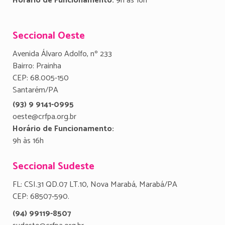
Horário de Funcionamento:
9h às 16h
Seccional Oeste
Avenida Álvaro Adolfo, nº 233
Bairro: Prainha
CEP: 68.005-150
Santarém/PA
(93) 9 9141-0995
oeste@crfpa.org.br
Horário de Funcionamento:
9h às 16h
Seccional Sudeste
FL: CSI.31 QD.07 LT.10, Nova Marabá, Marabá/PA
CEP: 68507-590.
(94) 99119-8507