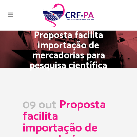
Proposta facilita
importação de
mercadorias para
pesquisa científica
09 out
Proposta
facilita
importação de