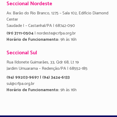
Seccional Nordeste
Av. Barão do Rio Branco, 1275 – Sala 102, Edifício Diamond
Center
Saudade I – Castanhal/PA | 68742-090
(91) 3711-0504
| nordeste@crfpa.org.br
Horário de Funcionamento:
9h às 16h
Seccional Sul
Rua Ildonete Guimarães, 33, Qdr 68, Lt 19
Jardim Umuarama – Redenção/PA | 68552-185
(94) 99203-9697 | (94) 3424-6133
sul@crfpa.org.br
Horário de Funcionamento:
9h às 16h