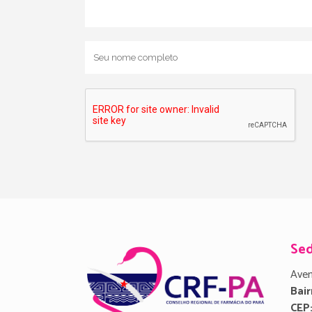
Se
Aven
Bair
CEP