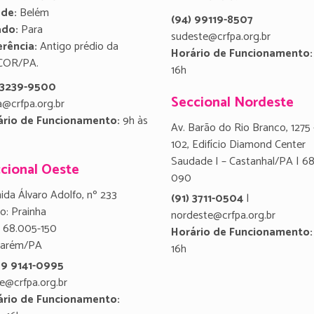
ade:
Belém
(94) 99119-8507
ado:
Para
sudeste@crfpa.org.br
rência:
Antigo prédio da
Horário de Funcionamento:
COR/PA.
16h
) 3239-9500
Seccional Nordeste
a@crfpa.org.br
ário de Funcionamento:
9h às
Av. Barão do Rio Branco, 1275 
102, Edifício Diamond Center
Saudade I – Castanhal/PA | 6
cional Oeste
090
ida Álvaro Adolfo, nº 233
(91) 3711-0504
|
ro: Prainha
nordeste@crfpa.org.br
 68.005-150
Horário de Funcionamento:
tarém/PA
16h
 9 9141-0995
e@crfpa.org.br
ário de Funcionamento: