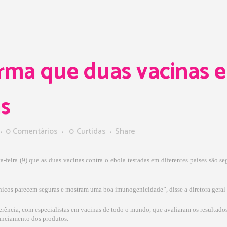
ma que duas vacinas e
as
0 Comentários
0
Curtidas
Share
eira (9) que as duas vacinas contra o ebola testadas em diferentes países são se
ínicos parecem seguras e mostram uma boa imunogenicidade”, disse a diretora geral
rência, com especialistas em vacinas de todo o mundo, que avaliaram os resultados
nanciamento dos produtos.