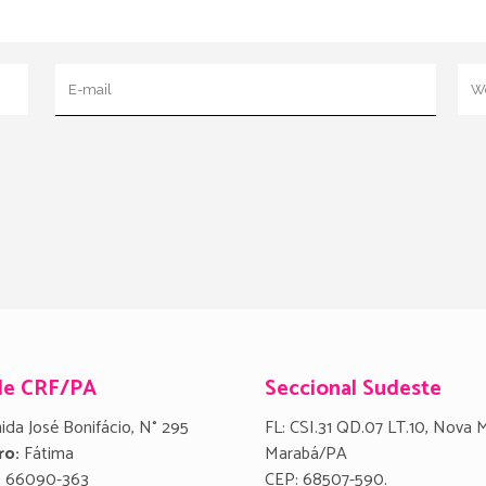
de CRF/PA
Seccional Sudeste
ida José Bonifácio, N° 295
FL: CSI.31 QD.07 LT.10, Nova 
ro:
Fátima
Marabá/PA
:
66090-363
CEP: 68507-590.