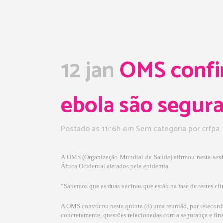
12 jan
OMS confir
ebola são segur
Postado as 11:16h
em Sem categoria
por
crfpa
A OMS (Organização Mundial da Saúde) afirmou nesta sexta-f
África Ocidental afetados pela epidemia.
“Sabemos que as duas vacinas que estão na fase de testes cl
A OMS convocou nesta quinta (8) uma reunião, por teleconfe
concretamente, questões relacionadas com a segurança e fi