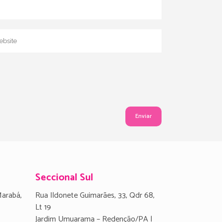
Seccional Sul
Marabá,
Rua Ildonete Guimarães, 33, Qdr 68,
Lt 19
Jardim Umuarama – Redenção/PA |