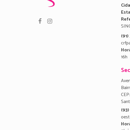
Cid
Est
Refe
SIN
(91
crfp
Hor
16h
Sec
Aven
Bair
CEP:
San
(93)
oest
Hor