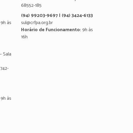
68552-185
(94) 99203-9697 | (94) 3424-6133
9h às
sul@crfpa.org.br
Horário de Funcionamento:
9h às
16h
– Sala
8742-
9h às