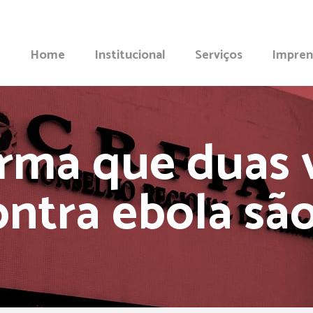
Home
Institucional
Serviços
Impren
rma que duas 
ontra ebola sã