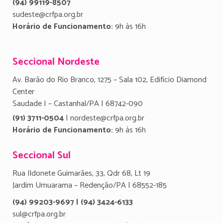
(94) 99119-8507
sudeste@crfpa.org.br
Horário de Funcionamento:
9h às 16h
Seccional Nordeste
Av. Barão do Rio Branco, 1275 – Sala 102, Edifício Diamond
Center
Saudade I – Castanhal/PA | 68742-090
(91) 3711-0504
| nordeste@crfpa.org.br
Horário de Funcionamento:
9h às 16h
Seccional Sul
Rua Ildonete Guimarães, 33, Qdr 68, Lt 19
Jardim Umuarama – Redenção/PA | 68552-185
(94) 99203-9697 | (94) 3424-6133
sul@crfpa.org.br