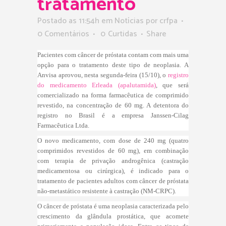
tratamento
Postado as 11:54h
em
Notícias
por
crfpa
0 Comentários
0
Curtidas
Share
Pacientes com câncer de próstata contam com mais uma
opção para o tratamento deste tipo de neoplasia. A
Anvisa aprovou, nesta segunda-feira (15/10), o
registro
do medicamento Erleada (apalutamida)
, que será
comercializado na forma farmacêutica de comprimido
revestido, na concentração de 60 mg. A detentora do
registro no Brasil é a empresa Janssen-Cilag
Farmacêutica Ltda.
O novo medicamento, com dose de 240 mg (quatro
comprimidos revestidos de 60 mg), em combinação
com terapia de privação androgênica (castração
medicamentosa ou cirúrgica), é indicado para o
tratamento de pacientes adultos com câncer de próstata
não-metastático resistente à castração (NM-CRPC).
O câncer de próstata é uma neoplasia caracterizada pelo
crescimento da glândula prostática, que acomete