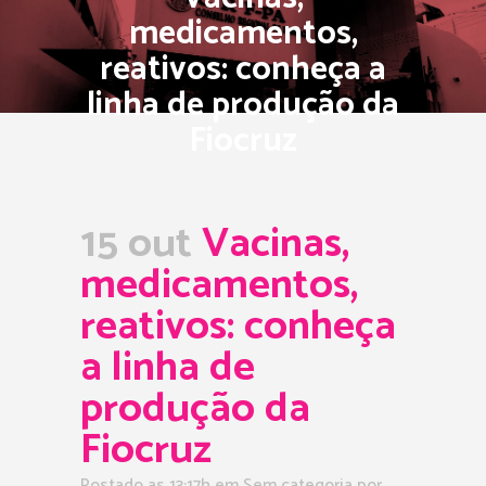
medicamentos,
reativos: conheça a
linha de produção da
Fiocruz
15 out
Vacinas,
medicamentos,
reativos: conheça
a linha de
produção da
Fiocruz
Postado as 13:17h
em Sem categoria
por