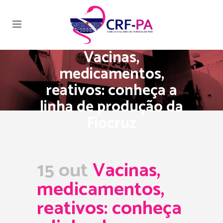
Vacinas,
medicamentos,
reativos: conheça a
linha de produção da
Fiocruz
15 out
Vacinas,
medicamentos,
reativos: conheça