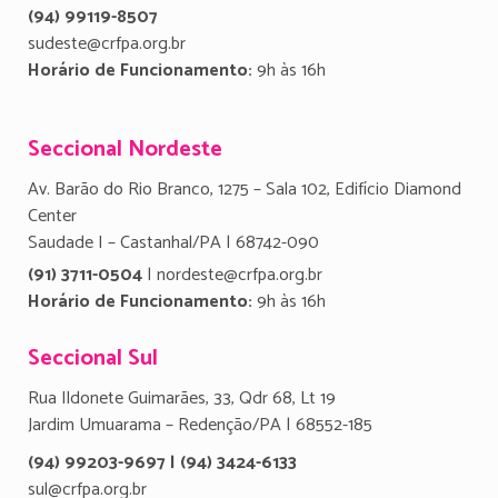
(94) 99119-8507
sudeste@crfpa.org.br
Horário de Funcionamento:
9h às 16h
Seccional Nordeste
Av. Barão do Rio Branco, 1275 – Sala 102, Edifício Diamond
Center
Saudade I – Castanhal/PA | 68742-090
(91) 3711-0504
| nordeste@crfpa.org.br
Horário de Funcionamento:
9h às 16h
Seccional Sul
Rua Ildonete Guimarães, 33, Qdr 68, Lt 19
Jardim Umuarama – Redenção/PA | 68552-185
(94) 99203-9697 | (94) 3424-6133
sul@crfpa.org.br