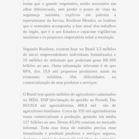
forma que o grande empresário, sendo necessário um
olhar diferenciado, sem perder o ponto de vista da
segurança sanitária, explicou em palestra a
representante da Anvisa, Rosilene Mendes, ao lembrar
que o seminário acompanha a fase atual dos trabalhos
do órgão, que é ir aos Estados e capacitar vigilâncias
sanitárias e os pequenos empresários sobre a resolução.
Segundo Rosilene, existem hoje no Brasil 3,5 milhões
de micro empreendedores individuais formalizados e
10 milhões de informais que poderiam gerar R$ 600
bilhões ao ano. Outra informação relevante é de que
68%, dos 19,9 mil pequenos produtores rurais da
economia solidária, têm dificuldades na
comercialização de seus produtos e serviços.
O Brasil tem quatro milhões de agricultores cadastrados
no MDA  DAP (declaração de aptidão ao Pronaf). Das
863,924 mil agroindústrias, 480,8 mil são de
agricultores familiares. Cerca de 350 mil agroindústrias
rurais comercializam a produção, gerando em média
127 bilhões ao ano. Destas 83,6% estariam no mercado
informal. Toda essa força de trabalho precisa estar
formalizada e produzir produtos e serviços seguros,
declarou a titular da Asrael. Os trabalhos do seminário