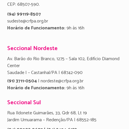
CEP: 68507-590.
(94) 99119-8507
sudeste@crfpa.org.br
Horário de Funcionamento:
9h às 16h
Seccional Nordeste
Av. Barão do Rio Branco, 1275 – Sala 102, Edifício Diamond
Center
Saudade I – Castanhal/PA | 68742-090
(91) 3711-0504
| nordeste@crfpa.org.br
Horário de Funcionamento:
9h às 16h
Seccional Sul
Rua Ildonete Guimarães, 33, Qdr 68, Lt 19
Jardim Umuarama – Redenção/PA | 68552-185