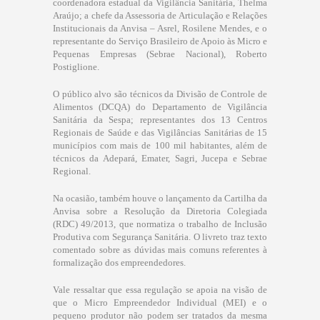
coordenadora estadual da Vigilância Sanitária, Thelma
Araújo; a chefe da Assessoria de Articulação e Relações
Institucionais da Anvisa – Asrel, Rosilene Mendes, e o
representante do Serviço Brasileiro de Apoio às Micro e
Pequenas Empresas (Sebrae Nacional), Roberto
Postiglione.
O público alvo são técnicos da Divisão de Controle de
Alimentos (DCQA) do Departamento de Vigilância
Sanitária da Sespa; representantes dos 13 Centros
Regionais de Saúde e das Vigilâncias Sanitárias de 15
municípios com mais de 100 mil habitantes, além de
técnicos da Adepará, Emater, Sagri, Jucepa e Sebrae
Regional.
Na ocasião, também houve o lançamento da Cartilha da
Anvisa sobre a Resolução da Diretoria Colegiada
(RDC) 49/2013, que normatiza o trabalho de Inclusão
Produtiva com Segurança Sanitária. O livreto traz texto
comentado sobre as dúvidas mais comuns referentes à
formalização dos empreendedores.
Vale ressaltar que essa regulação se apoia na visão de
que o Micro Empreendedor Individual (MEI) e o
pequeno produtor não podem ser tratados da mesma