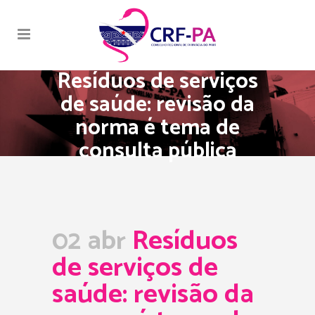
Resíduos de serviços
de saúde: revisão da
norma é tema de
consulta pública
02 abr
Resíduos
de serviços de
saúde: revisão da