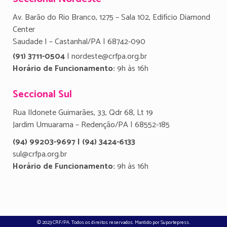
Av. Barão do Rio Branco, 1275 – Sala 102, Edifício Diamond
Center
Saudade I – Castanhal/PA | 68742-090
(91) 3711-0504
| nordeste@crfpa.org.br
Horário de Funcionamento:
9h às 16h
Seccional Sul
Rua Ildonete Guimarães, 33, Qdr 68, Lt 19
Jardim Umuarama – Redenção/PA | 68552-185
(94) 99203-9697 | (94) 3424-6133
sul@crfpa.org.br
Horário de Funcionamento:
9h às 16h
© 2023 CRF/PA. Todos os direitos reservados. Mantido por
Suportepress
.