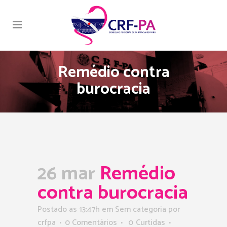
Remédio contra
burocracia
26 mar
Remédio
contra burocracia
Postado as 13:47h
em Sem categoria
por
crfpa
0 Comentários
0
Curtidas