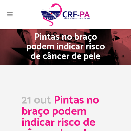
Pintas no braço
podem indicar risco
de câncer de pele
21 out
Pintas no
braço podem
indicar risco de