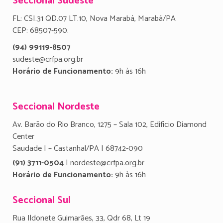
Seccional Sudeste
FL: CSI.31 QD.07 LT.10, Nova Marabá, Marabá/PA
CEP: 68507-590.
(94) 99119-8507
sudeste@crfpa.org.br
Horário de Funcionamento:
9h às 16h
Seccional Nordeste
Av. Barão do Rio Branco, 1275 – Sala 102, Edifício Diamond
Center
Saudade I – Castanhal/PA | 68742-090
(91) 3711-0504
| nordeste@crfpa.org.br
Horário de Funcionamento:
9h às 16h
Seccional Sul
Rua Ildonete Guimarães, 33, Qdr 68, Lt 19