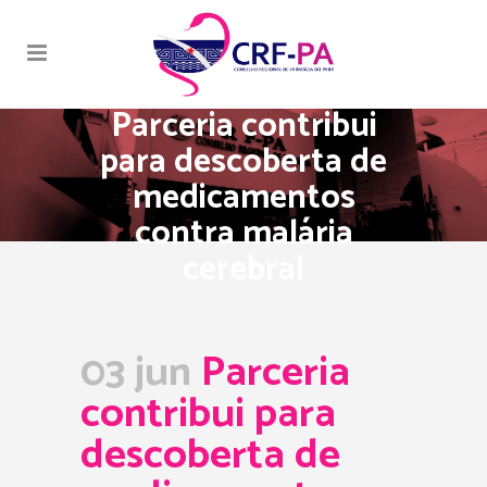
Parceria contribui
para descoberta de
medicamentos
contra malária
cerebral
03 jun
Parceria
contribui para
descoberta de