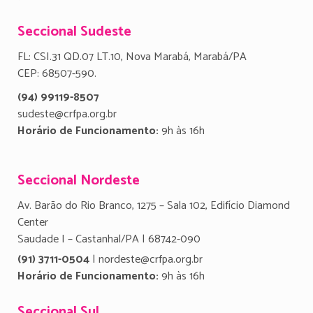
Seccional Sudeste
FL: CSI.31 QD.07 LT.10, Nova Marabá, Marabá/PA
CEP: 68507-590.
(94) 99119-8507
sudeste@crfpa.org.br
Horário de Funcionamento:
9h às 16h
Seccional Nordeste
Av. Barão do Rio Branco, 1275 – Sala 102, Edifício Diamond
Center
Saudade I – Castanhal/PA | 68742-090
(91) 3711-0504
| nordeste@crfpa.org.br
Horário de Funcionamento:
9h às 16h
Seccional Sul