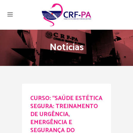
Notícias
CURSO: “SAÚDE ESTÉTICA
SEGURA: TREINAMENTO
DE URGÊNCIA,
EMERGÊNCIA E
SEGURANÇA DO