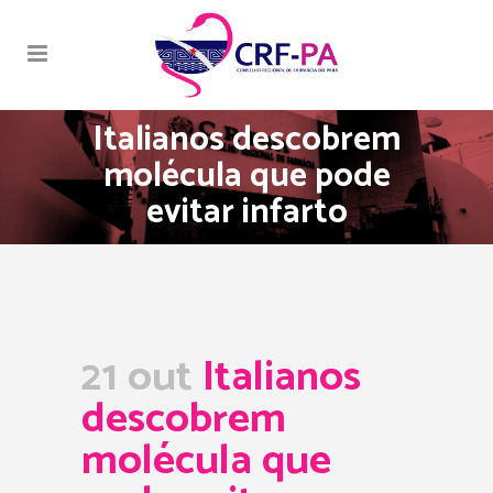
Italianos descobrem
molécula que pode
evitar infarto
21 out
Italianos
descobrem
molécula que