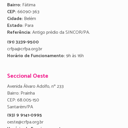
Bairro:
Fátima
CEP:
66090-363
Cidade:
Belém
Estado:
Para
Referência:
Antigo prédio da SINCOR/PA.
(91) 3239-9500
crfpa@crfpa.org.br
Horário de Funcionamento:
9h às 16h
Seccional Oeste
Avenida Álvaro Adolfo, nº 233
Bairro: Prainha
CEP: 68.005-150
Santarém/PA
(93) 9 9141-0995
oeste@crfpa.org.br