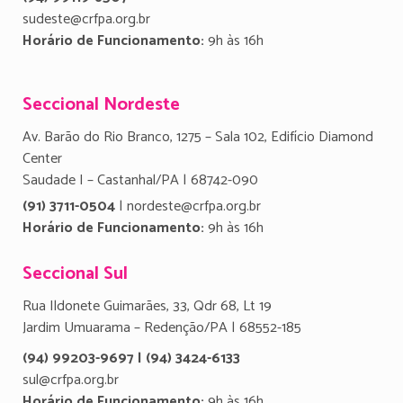
sudeste@crfpa.org.br
Horário de Funcionamento:
9h às 16h
Seccional Nordeste
Av. Barão do Rio Branco, 1275 – Sala 102, Edifício Diamond
Center
Saudade I – Castanhal/PA | 68742-090
(91) 3711-0504
| nordeste@crfpa.org.br
Horário de Funcionamento:
9h às 16h
Seccional Sul
Rua Ildonete Guimarães, 33, Qdr 68, Lt 19
Jardim Umuarama – Redenção/PA | 68552-185
(94) 99203-9697 | (94) 3424-6133
sul@crfpa.org.br
Horário de Funcionamento:
9h às 16h