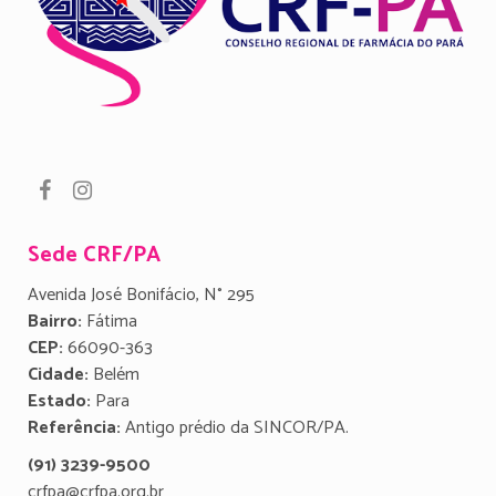
Sede CRF/PA
Avenida José Bonifácio, N° 295
Bairro:
Fátima
CEP:
66090-363
Cidade:
Belém
Estado:
Para
Referência:
Antigo prédio da SINCOR/PA.
(91) 3239-9500
crfpa@crfpa.org.br