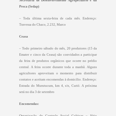
Secretaria de Desenvolvimento Agropecuário e da
Pesca (Sedap)
– Toda última sexta-feira de cada mês. Endereço:
Travessa do Chaco, 2.232, Marco
Ceasa
– Todo primeiro sábado do mês, 20 produtores (15 da
Emater e cinco da Ceasa) são convidados a participar
da feira de produtos orgânicos que ocorre no prédio
central. A feira ocorre durante toda a manhã. Alguns
agricultores aproveitam o momento para distribuir
contatos e aceitam encomendas à domicílio. Endereço:
Estrada do Murutucum, km 4, s/n, Curió. A próxima
será no dia 3 de setembro
Encomendas:
Organização de Controle Social Cultivar – Sítio